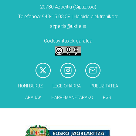
20730 Azpeitia (Gipuzkoa)
Telefonoa: 943-15 03 58 | Helbide elektronikoa:
azpeitia@ukt.eus
Codesyntaxek garatua
HONI BURUZ
LEGE OHARRA
PUBLIZITATEA
ARAUAK
HARREMANETARAKO
RSS
Babesleak