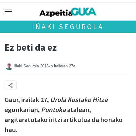
IÑAKI SEGUROLA
Ez beti da ez
Iñaki Segurola
2018ko irailaren 27a
Gaur, irailak 27,
Urola Kostako Hitza
egunkarian,
Puntuka
atalean,
argitaratutako iritzi artikulua da honako
hau.