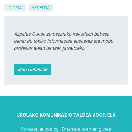
IRITZIA
AZPEITIA
Azpeitia Gukak zu bezalako irakurleen babesa
behar du tokiko informazioa euskaraz eta modu
profesionalean lantzen jarraitzeko.
Izan Gukakide
UROLAKO KOMUNIKAZIO TALDEA KOOP. ELK
Soreasu auzoa zg., Dinamoa sormen gunea