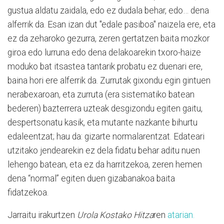
gustua aldatu zaidala, edo ez dudala behar, edo… dena
alferrik da. Esan izan dut "edale pasiboa" naizela ere, eta
ez da zeharoko gezurra, zeren gertatzen baita mozkor
giroa edo lurruna edo dena delakoarekin txoro-haize
moduko bat itsastea tantarik probatu ez duenari ere,
baina hori ere alferrik da. Zurrutak gixondu egin gintuen
nerabexaroan, eta zurruta (era sistematiko batean
bederen) bazterrera uzteak desgizondu egiten gaitu,
despertsonatu kasik, eta mutante nazkante bihurtu
edaleentzat; hau da: gizarte normalarentzat. Edateari
utzitako jendearekin ez dela fidatu behar aditu nuen
lehengo batean, eta ez da harritzekoa, zeren hemen
dena “normal” egiten duen gizabanakoa baita
fidatzekoa.
Jarraitu irakurtzen
Urola Kostako Hitza
ren
atarian.