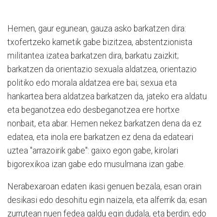
Hemen, gaur egunean, gauza asko barkatzen dira:
txofertzeko karnetik gabe bizitzea, abstentzionista
militantea izatea barkatzen dira, barkatu zaizkit;
barkatzen da orientazio sexuala aldatzea, orientazio
politiko edo morala aldatzea ere bai; sexua eta
hankartea bera aldatzea barkatzen da, jateko era aldatu
eta beganotzea edo desbeganotzea ere hortxe
nonbait, eta abar. Hemen nekez barkatzen dena da ez
edatea, eta inola ere barkatzen ez dena da edateari
uztea "arrazoirik gabe": gaixo egon gabe, kirolari
bigorexikoa izan gabe edo musulmana izan gabe.
Nerabexaroan edaten ikasi genuen bezala, esan orain
desikasi edo desohitu egin naizela, eta alferrik da; esan
zurrutean nuen fedea galdu egin dudala, eta berdin; edo