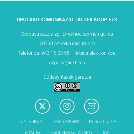
UROLAKO KOMUNIKAZIO TALDEA KOOP. ELK
Soreasu auzoa zg., Dinamoa sormen gunea
20730 Azpeitia (Gipuzkoa)
Telefonoa: 943-15 03 58 | Helbide elektronikoa:
azpeitia@ukt.eus
Codesyntaxek garatua
HONI BURUZ
LEGE OHARRA
PUBLIZITATEA
ARAUAK
HARREMANETARAKO
RSS