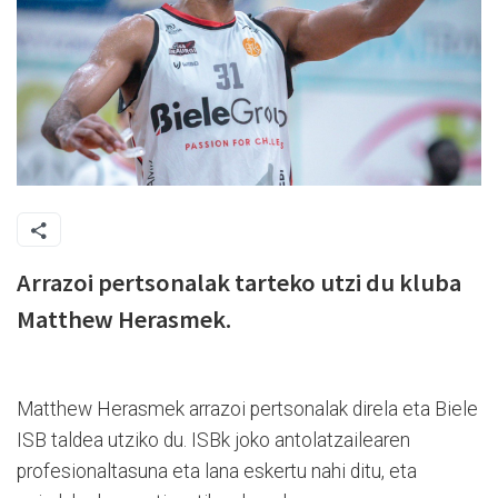
Arrazoi pertsonalak tarteko utzi du kluba
Matthew Herasmek.
Matthew Herasmek arrazoi pertsonalak direla eta Biele
ISB taldea utziko du. ISBk
joko antolatzailearen
profesionaltasuna eta lana eskertu nahi ditu, eta