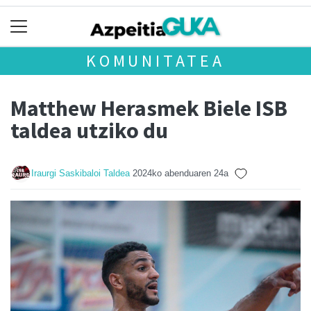
KOMUNITATEA
Matthew Herasmek Biele ISB
taldea utziko du
Iraurgi Saskibaloi Taldea
2024ko abenduaren 24a