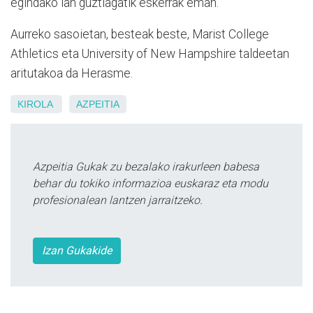
egindako lan guztiagatik eskerrak eman.
Aurreko sasoietan, besteak beste, Marist College
Athletics eta University of New Hampshire taldeetan
aritutakoa da Herasme.
KIROLA
AZPEITIA
Azpeitia Gukak zu bezalako irakurleen babesa
behar du tokiko informazioa euskaraz eta modu
profesionalean lantzen jarraitzeko.
Izan Gukakide