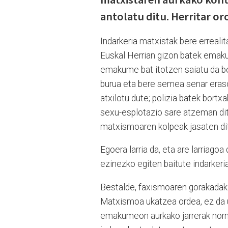
antolatu ditu. Herritar oro
Indarkeria matxistak bere erreal
Euskal Herrian gizon batek emaku
emakume bat itotzen saiatu da ber
burua eta bere semea senar eras
atxilotu dute; polizia batek bortx
sexu-esplotazio sare atzeman di
matxismoaren kolpeak jasaten di
Egoera larria da, eta are larriago
ezinezko egiten baitute indarkeri
Bestalde, faxismoaren gorakadak
Matxismoa ukatzea ordea, ez da ul
emakumeon aurkako jarrerak norm