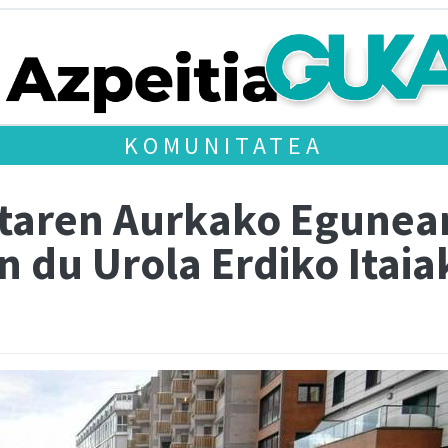
KOMUNITATEA
staren Aurkako Egunea
n du Urola Erdiko Itaia