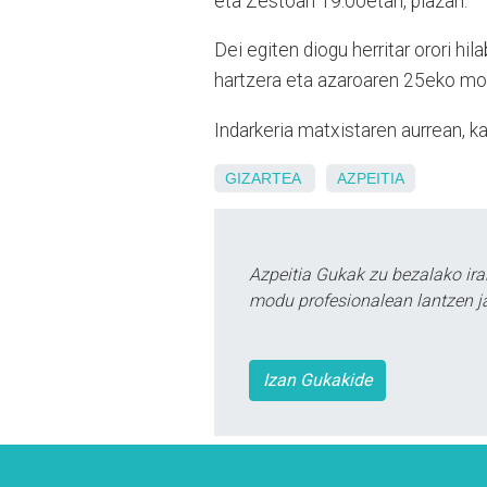
eta Zestoan 19:00etan, plazan.
Dei egiten diogu herritar orori h
hartzera eta azaroaren 25eko mob
Indarkeria matxistaren aurrean, ka
GIZARTEA
AZPEITIA
Azpeitia Gukak zu bezalako ira
modu profesionalean lantzen ja
Izan Gukakide