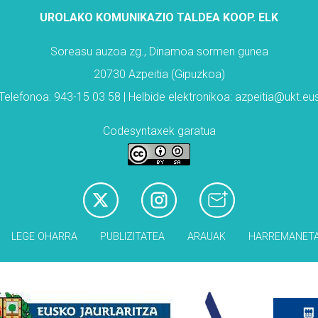
UROLAKO KOMUNIKAZIO TALDEA KOOP. ELK
Soreasu auzoa zg., Dinamoa sormen gunea
20730 Azpeitia (Gipuzkoa)
Telefonoa: 943-15 03 58 | Helbide elektronikoa: azpeitia@ukt.eu
Codesyntaxek garatua
LEGE OHARRA
PUBLIZITATEA
ARAUAK
HARREMANET
Babesleak