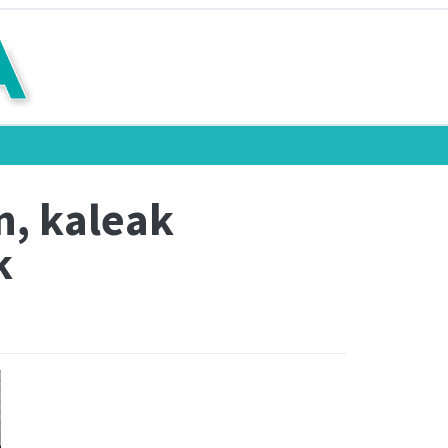
n, kaleak
k