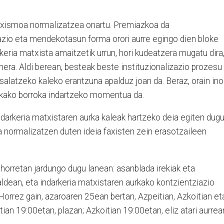
atxismoa normalizatzea onartu. Premiazkoa da
 eta mendekotasun forma orori aurre egingo dien bloke
keria matxista amaitzetik urrun, hori kudeatzera mugatu dira
inera. Aldi berean, besteak beste instituzionalizazio prozesu
salatzeko kaleko erantzuna apalduz joan da. Beraz, orain ino
rkako borroka indartzeko momentua da.
darkeria matxistaren aurka kaleak hartzeko deia egiten dugu
 normalizatzen duten ideia faxisten zein erasotzaileen
horretan jardungo dugu lanean: asanblada irekiak eta
aldean, eta indarkeria matxistaren aurkako kontzientziazio
 Horrez gain, azaroaren 25ean bertan, Azpeitian, Azkoitian et
an 19:00etan, plazan; Azkoitian 19:00etan, eliz atari aurrea