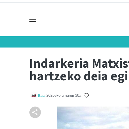
Indarkeria Matxi
hartzeko deia egi
Itaia
2025eko urriaren 30a