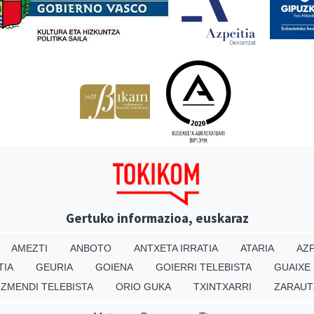
Gertuko informazioa, euskaraz
AMEZTI
ANBOTO
ANTXETA IRRATIA
ATARIA
AZP
TIA
GEURIA
GOIENA
GOIERRI TELEBISTA
GUAIXE
IZMENDI TELEBISTA
ORIO GUKA
TXINTXARRI
ZARAUT