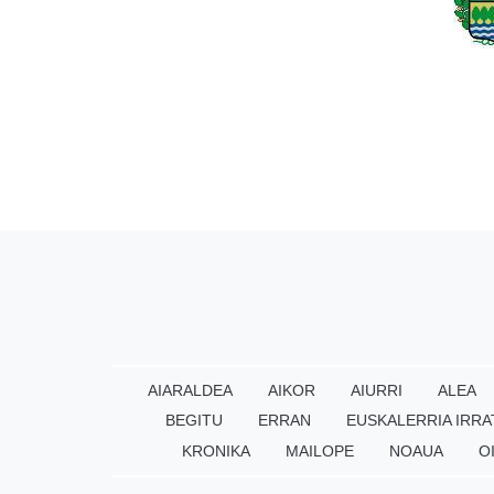
AIARALDEA
AIKOR
AIURRI
ALEA
BEGITU
ERRAN
EUSKALERRIA IRRA
KRONIKA
MAILOPE
NOAUA
O