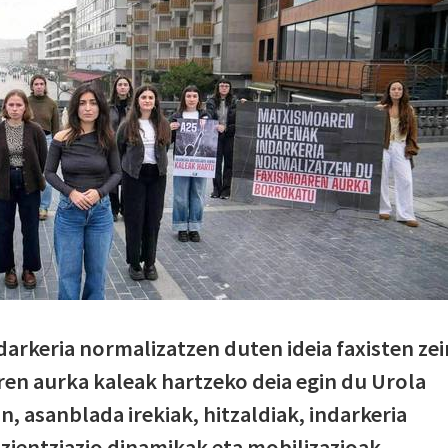
arkeria normalizatzen duten ideia faxisten zei
ren aurka kaleak hartzeko deia egin du Urola
n, asanblada irekiak, hitzaldiak, indarkeria
ientziazio dinamikak eta mobilizazioak