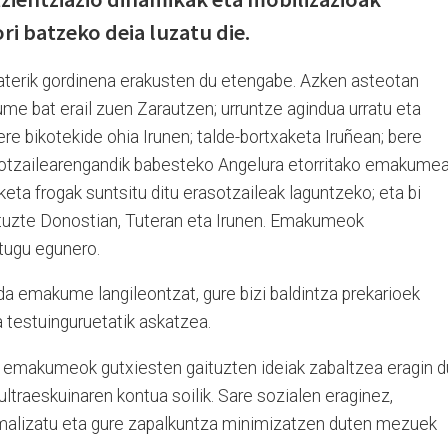
ri batzeko deia luzatu die.
itaterik gordinena erakusten du etengabe. Azken asteotan
me bat erail zuen Zarautzen; urruntze agindua urratu eta
e bikotekide ohia Irunen; talde-bortxaketa Iruñean; bere
otzailearengandik babesteko Angelura etorritako emakume
aketa frogak suntsitu ditu erasotzaileak laguntzeko; eta bi
tuzte Donostian, Tuteran eta Irunen. Emakumeok
tugu egunero.
a da emakume langileontzat, gure bizi baldintza prekarioek
a testuinguruetatik askatzea.
 emakumeok gutxiesten gaituzten ideiak zabaltzea eragin d
traeskuinaren kontua soilik. Sare sozialen eraginez,
alizatu eta gure zapalkuntza minimizatzen duten mezuek