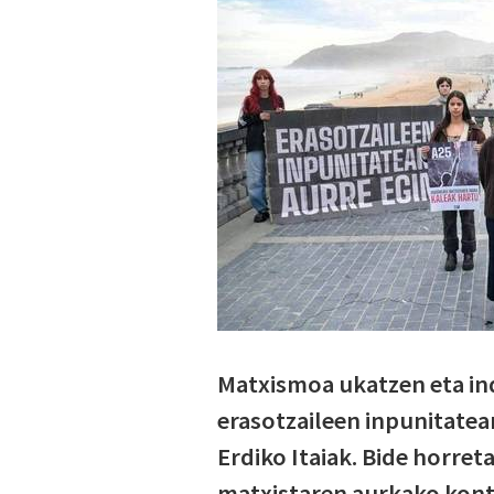
Matxismoa ukatzen eta ind
erasotzaileen inpunitatea
Erdiko Itaiak. Bide horreta
matxistaren aurkako kontz