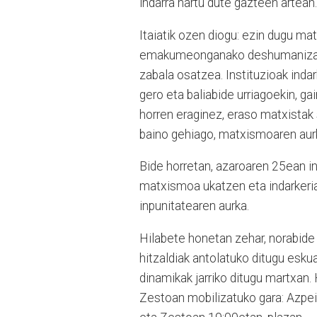
indarra hartu dute gazteen artean.
Itaiatik ozen diogu: ezin dugu m
emakumeonganako deshumanizazio
zabala osatzea. Instituzioak indar
gero eta baliabide urriagoekin, ga
horren eraginez, eraso matxistak 
baino gehiago, matxismoaren au
Bide horretan, azaroaren 25ean in
matxismoa ukatzen eta indarkeria
inpunitatearen aurka.
Hilabete honetan zehar, norabide 
hitzaldiak antolatuko ditugu esku
dinamikak jarriko ditugu martxan.
Zestoan mobilizatuko gara: Azpeiti