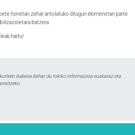
ilabete honetan zehar antolatuko ditugun ekimenetan parte
ilizazioetara batzera.
leak hartu!
kurleen babesa behar du tokiko informazioa euskaraz eta
rraitzeko.