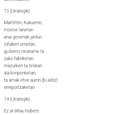
13 (Urrategik)
Martitten, Kukuerrin,
morroe lanetan
anai gexenak jardun
ziñaben umetan,
gu berriz neskame ta
zako fabriketan:
mazurken ta telaran
ala konponketan,
ta amak etxe aurrin (bi aldiz)
erreportzaketan.
14 (Urrategik)
Ez al diñau hobeto