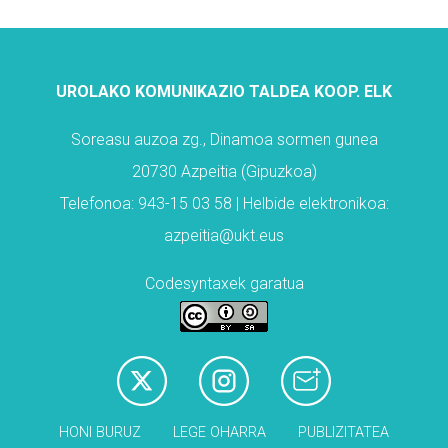
UROLAKO KOMUNIKAZIO TALDEA KOOP. ELK
Soreasu auzoa zg., Dinamoa sormen gunea
20730 Azpeitia (Gipuzkoa)
Telefonoa: 943-15 03 58 | Helbide elektronikoa:
azpeitia@ukt.eus
Codesyntaxek garatua
HONI BURUZ
LEGE OHARRA
PUBLIZITATEA