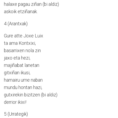
halaxe pagau ziñan (bi aldiz)
askoik etziñanak.
4 (Arantxak)
Gure atte Joxe Luix
ta ama Kontxixi,
basarrixen nola zin
jaxo eta hezi,
majiñabat lanetan
gitxiñan ikusi,
hamairu ume naban
mundu hontan hazi,
gutxirekin bizitzen (bi aldiz)
derrior ikixi!
5 (Urrategik)