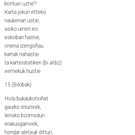
kontuei uztie?
Karta jokun etteko
naukenan ustie,
xeiko urrien eo
eskoban hastie,
onena izengoñau
kartak nahastie
ta karteratatiken (bi aldiz)
xemekuk hustie.
15 (Bilobak)
Hola bukaukotxiñat
gaurko isturixek,
lenoko bizimodun
erakusgarrixek,
hondar aletxuk dittun,