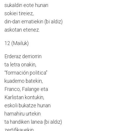
sukaldin eote hunan
sokiei tireiez,
din-dan ematiekin (bi aldiz)
askotan etenez.
12 (Mailuk)
Erderaz derriorrin
ta letra onakin,
“formación politica”
kuaderno batekin,
Franco, Falange eta
Karlistan kontukin,
eskoli bukatze hunan
hamahiru urtekin
ta handiken lanea (bi aldiz)
zertifikauekin.