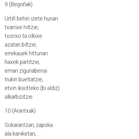
9 (Begoñak)
Urtiñ behin izete hunan
txarrixe hiltzie,
txorixo ta olkixe
azatan biltzie,
errekauek hittunan
haxek partitzie,
eman zigunabenai
trukin bueltatzie,
etxin ikixitteko (bi aldiz)
alkarbizitzie.
10 (Arantxak)
Sokarantzan, zapoka
ala kaniketan,