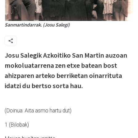
Sanmartindarrak. (Josu Salegi)
Josu Salegik Azkoitiko San Martin auzoan
mokoluatarrena zen etxe batean bost
ahizparen arteko berriketan oinarrituta
idatzi du bertso sorta hau.
(Doinua: Aita asmo hartu dut)
1 (Bilobak)