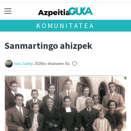
KOMUNITATEA
Sanmartingo ahizpek
Josu Salegi
2026ko ekainaren 8a