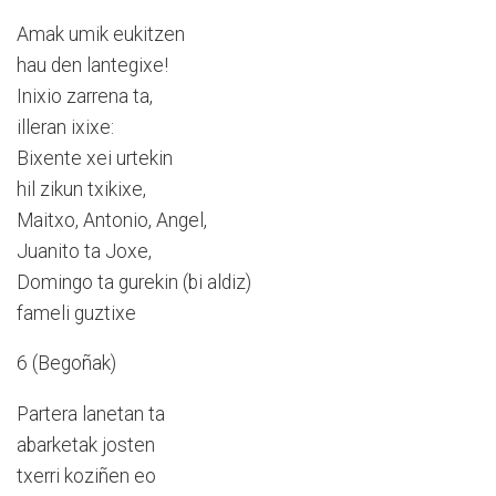
Amak umik eukitzen
hau den lantegixe!
Inixio zarrena ta,
illeran ixixe:
Bixente xei urtekin
hil zikun txikixe,
Maitxo, Antonio, Angel,
Juanito ta Joxe,
Domingo ta gurekin (bi aldiz)
fameli guztixe
6 (Begoñak)
Partera lanetan ta
abarketak josten
txerri koziñen eo