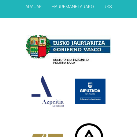
ARAUAK
HARREMANETARAKO
RSS
Babesleak