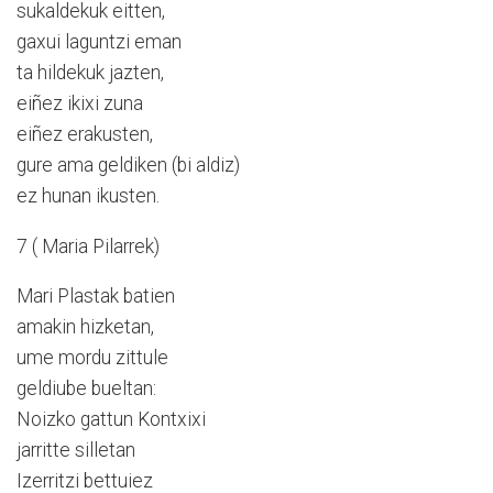
sukaldekuk eitten,
gaxui laguntzi eman
ta hildekuk jazten,
eiñez ikixi zuna
eiñez erakusten,
gure ama geldiken (bi aldiz)
ez hunan ikusten.
7 ( Maria Pilarrek)
Mari Plastak batien
amakin hizketan,
ume mordu zittule
geldiube bueltan:
Noizko gattun Kontxixi
jarritte silletan
Izerritzi bettuiez