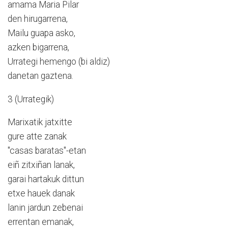
amama Maria Pilar
den hirugarrena,
Mailu guapa asko,
azken bigarrena,
Urrategi hemengo (bi aldiz)
danetan gaztena.
3 (Urrategik)
Marixatik jatxitte
gure atte zanak
"casas baratas"-etan
eiñ zitxiñan lanak,
garai hartakuk dittun
etxe hauek danak
lanin jardun zebenai
errentan emanak,