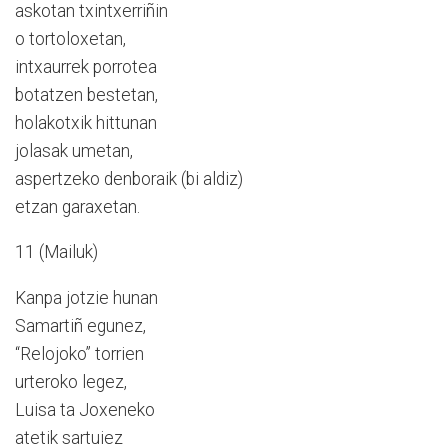
askotan txintxerriñin
o tortoloxetan,
intxaurrek porrotea
botatzen bestetan,
holakotxik hittunan
jolasak umetan,
aspertzeko denboraik (bi aldiz)
etzan garaxetan.
11 (Mailuk)
Kanpa jotzie hunan
Samartiñ egunez,
“Relojoko” torrien
urteroko legez,
Luisa ta Joxeneko
atetik sartuiez