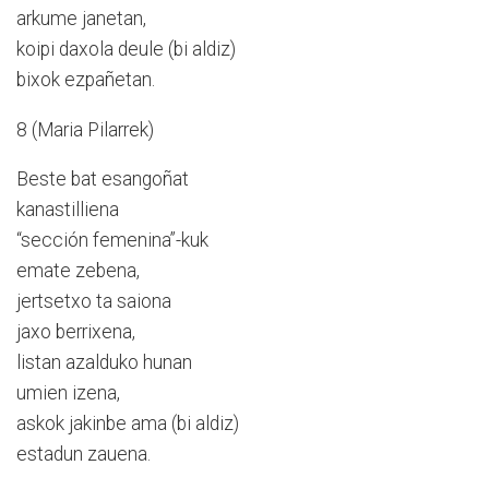
arkume janetan,
koipi daxola deule (bi aldiz)
bixok ezpañetan.
8 (Maria Pilarrek)
Beste bat esangoñat
kanastilliena
“sección femenina”-kuk
emate zebena,
jertsetxo ta saiona
jaxo berrixena,
listan azalduko hunan
umien izena,
askok jakinbe ama (bi aldiz)
estadun zauena.