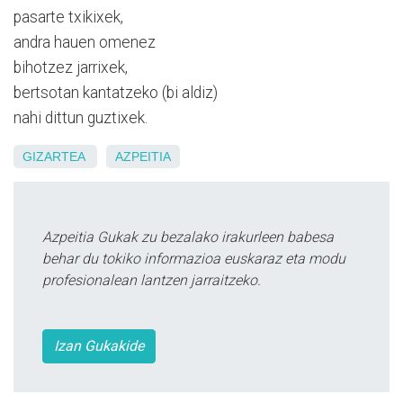
pasarte txikixek,
andra hauen omenez
bihotzez jarrixek,
bertsotan kantatzeko (bi aldiz)
nahi dittun guztixek.
GIZARTEA
AZPEITIA
Azpeitia Gukak zu bezalako irakurleen babesa
behar du tokiko informazioa euskaraz eta modu
profesionalean lantzen jarraitzeko.
Izan Gukakide