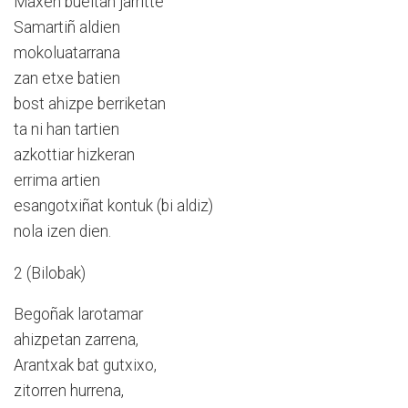
Maxen bueltan jarritte
Samartiñ aldien
mokoluatarrana
zan etxe batien
bost ahizpe berriketan
ta ni han tartien
azkottiar hizkeran
errima artien
esangotxiñat kontuk (bi aldiz)
nola izen dien.
2 (Bilobak)
Begoñak larotamar
ahizpetan zarrena,
Arantxak bat gutxixo,
zitorren hurrena,