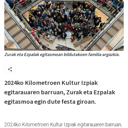
Zurak eta Ezpalak egitasmoan bildutakoen familia argazkia.
2024ko Kilometroen Kultur Izpiak
egitarauaren barruan, Zurak eta Ezpalak
egitasmoa egin dute festa giroan.
2024ko Kilometroen Kultur Izpiak egitarauaren barruan,