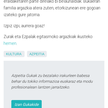
eraldaketaren parte direlako bi belaunaldiak. Bukaeran
familia argazkia atera zuten, etorkizunean ere gogoan
izateko gure jatorria.
Izpiz izpi, aurrera goaz!
Zurak eta Ezpalak egitasmoko argazkiak ikusteko
hemen
.
KULTURA
AZPEITIA
Azpeitia Gukak zu bezalako irakurleen babesa
behar du tokiko informazioa euskaraz eta modu
profesionalean lantzen jarraitzeko.
Izan Gukakide