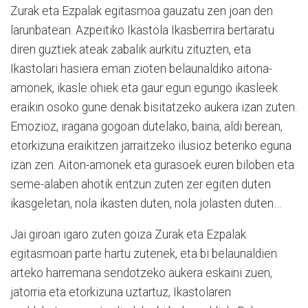
Zurak eta Ezpalak egitasmoa gauzatu zen joan den
larunbatean. Azpeitiko Ikastola Ikasberrira bertaratu
diren guztiek ateak zabalik aurkitu zituzten, eta
Ikastolari hasiera eman zioten belaunaldiko aitona-
amonek, ikasle ohiek eta gaur egun egungo ikasleek
eraikin osoko gune denak bisitatzeko aukera izan zuten.
Emozioz, iragana gogoan dutelako, baina, aldi berean,
etorkizuna eraikitzen jarraitzeko ilusioz beteriko eguna
izan zen. Aiton-amonek eta gurasoek euren biloben eta
seme-alaben ahotik entzun zuten zer egiten duten
ikasgeletan, nola ikasten duten, nola jolasten duten…
Jai giroan igaro zuten goiza Zurak eta Ezpalak
egitasmoan parte hartu zutenek, eta bi belaunaldien
arteko harremana sendotzeko aukera eskaini zuen,
jatorria eta etorkizuna uztartuz, Ikastolaren