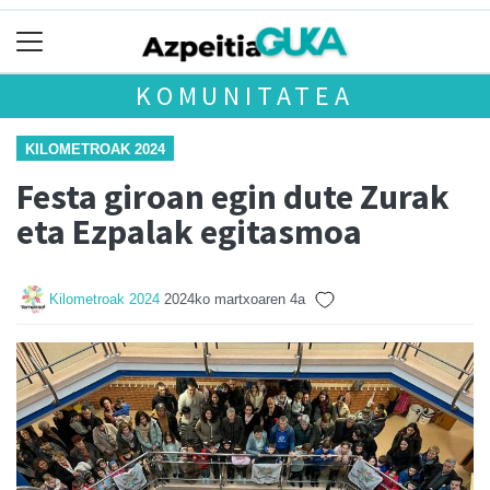
KOMUNITATEA
KILOMETROAK 2024
Festa giroan egin dute Zurak
eta Ezpalak egitasmoa
Kilometroak 2024
2024ko martxoaren 4a