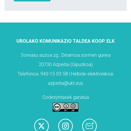
UROLAKO KOMUNIKAZIO TALDEA KOOP. ELK
Soreasu auzoa zg., Dinamoa sormen gunea
20730 Azpeitia (Gipuzkoa)
Telefonoa: 943-15 03 58 | Helbide elektronikoa:
azpeitia@ukt.eus
Codesyntaxek garatua