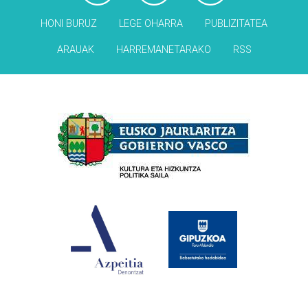
HONI BURUZ
LEGE OHARRA
PUBLIZITATEA
ARAUAK
HARREMANETARAKO
RSS
Babesleak