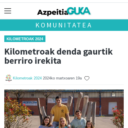
KOMUNITATEA
KILOMETROAK 2024
Kilometroak denda gaurtik
berriro irekita
Kilometroak 2024
2024ko martxoaren 19a