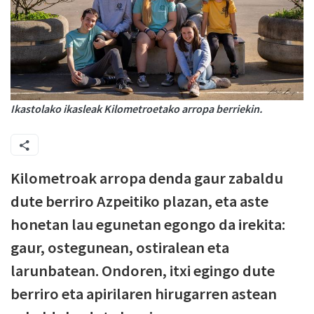
Ikastolako ikasleak Kilometroetako arropa berriekin.
Kilometroak arropa denda gaur zabaldu
dute berriro Azpeitiko plazan, eta aste
honetan lau egunetan egongo da irekita:
gaur, ostegunean, ostiralean eta
larunbatean. Ondoren, itxi egingo dute
berriro eta apirilaren hirugarren astean