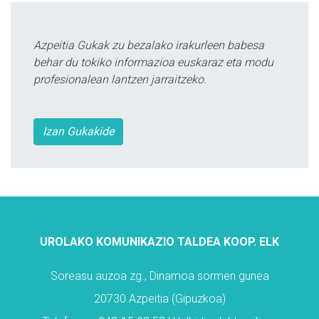
Azpeitia Gukak zu bezalako irakurleen babesa
behar du tokiko informazioa euskaraz eta modu
profesionalean lantzen jarraitzeko.
Izan Gukakide
UROLAKO KOMUNIKAZIO TALDEA KOOP. ELK
Soreasu auzoa zg., Dinamoa sormen gunea
20730 Azpeitia (Gipuzkoa)