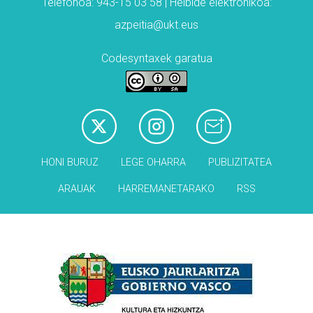
Telefonoa: 943-15 03 58 | Helbide elektronikoa:
azpeitia@ukt.eus
Codesyntaxek garatua
HONI BURUZ
LEGE OHARRA
PUBLIZITATEA
ARAUAK
HARREMANETARAKO
RSS
Babesleak