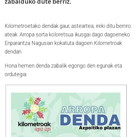
zabalduko dute berriz.
Kilometroetako dendak gaur, asteartea, ireki ditu berriro
ateak. Arropa sorta koloretsua ikusgai dago dagoeneko
Enparantza Nagusian kokatuta dagoen Kilometroak
dendan.
Hona hemen denda zabalik egongo den egunak eta
ordutegia: