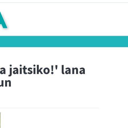
 jaitsiko!' lana
un