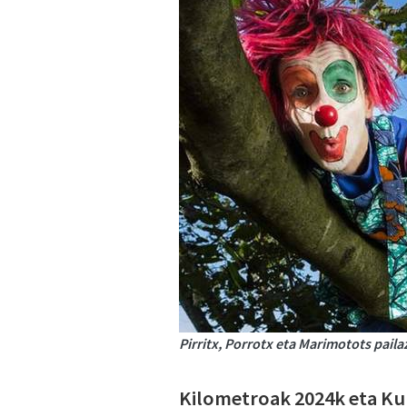
Pirritx, Porrotx eta Marimotots paila
Kilometroak 2024k eta Ku