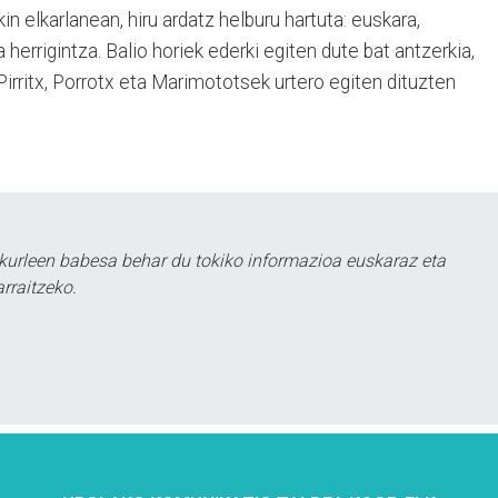
kin elkarlanean, hiru ardatz helburu hartuta: euskara,
herrigintza. Balio horiek ederki egiten dute bat antzerkia,
Pirritx, Porrotx eta Marimototsek urtero egiten dituzten
kurleen babesa behar du tokiko informazioa euskaraz eta
rraitzeko.