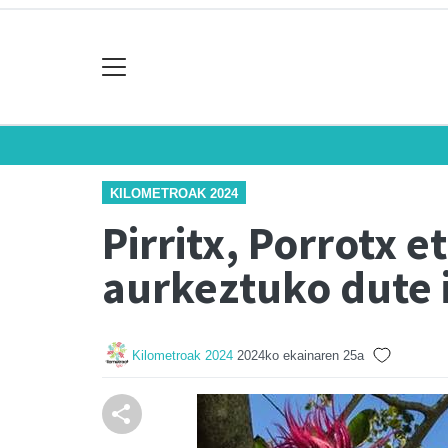
KILOMETROAK 2024
Pirritx, Porrotx e
aurkeztuko dute 
Kilometroak 2024
2024ko ekainaren 25a