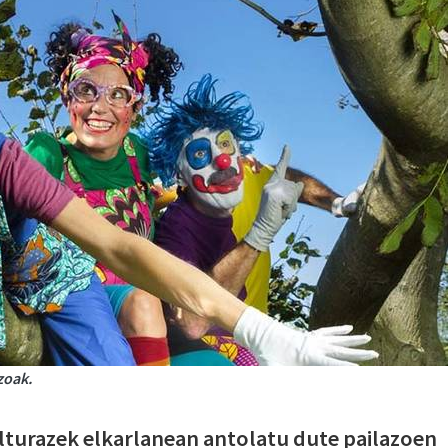
zoak.
lturazek elkarlanean antolatu dute pailazoen