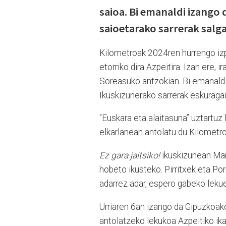
saioa. Bi emanaldi izango 
saioetarako sarrerak salga
Kilometroak 2024ren hurrengo izpi
etorriko dira Azpeitira. Izan ere, 
Soreasuko antzokian. Bi emanaldi
Ikuskizunerako sarrerak eskurag
"Euskara eta alaitasuna” uztartuz
elkarlanean antolatu du Kilometr
Ez gara jaitsiko!
ikuskizunean Mar
hobeto ikusteko. Pirritxek eta Por
adarrez adar, espero gabeko lekueta
Urriaren 6an izango da Gipuzkoako 
antolatzeko lekukoa Azpeitiko ika