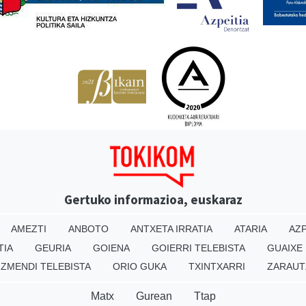
Gertuko informazioa, euskaraz
AMEZTI
ANBOTO
ANTXETA IRRATIA
ATARIA
AZP
TIA
GEURIA
GOIENA
GOIERRI TELEBISTA
GUAIXE
IZMENDI TELEBISTA
ORIO GUKA
TXINTXARRI
ZARAUT
Matx
Gurean
Ttap