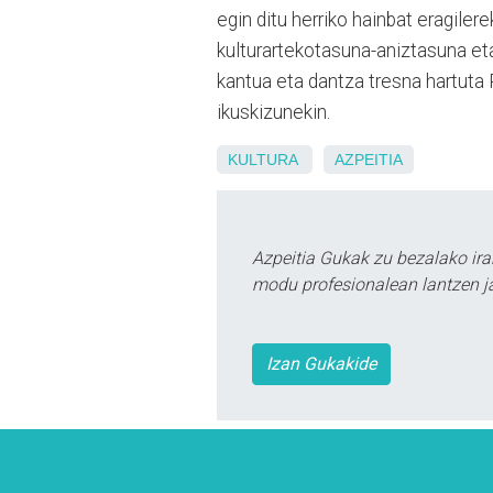
egin ditu herriko hainbat eragilere
kulturartekotasuna-aniztasuna eta 
kantua eta dantza tresna hartuta 
ikuskizunekin.
KULTURA
AZPEITIA
Azpeitia Gukak zu bezalako ira
modu profesionalean lantzen ja
Izan Gukakide