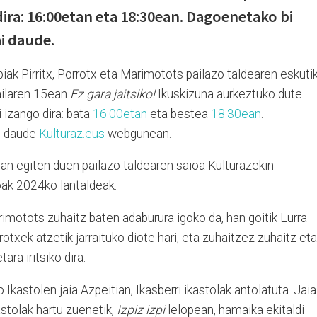
dira: 16:00etan eta 18:30ean. Dagoenetako bi
i daude.
ak Pirritx, Porrotx eta Marimotots pailazo taldearen eskuti
irailaren 15ean
Ez gara jaitsiko!
Ikuskizuna aurkeztuko dute
 izango dira: bata
16:00etan
eta bestea
18:30ean
.
ai daude
Kulturaz.eus
webgunean.
 lan egiten duen pailazo taldearen saioa Kulturazekin
oak 2024ko lantaldeak.
imotots zuhaitz baten adaburura igoko da, han goitik Lurra
rotxek atzetik jarraituko diote hari, eta zuhaitzez zuhaitz eta
ra iritsiko dira.
Ikastolen jaia Azpeitian, Ikasberri ikastolak antolatuta. Jaia
stolak hartu zuenetik,
Izpiz izpi
lelopean, hamaika ekitaldi