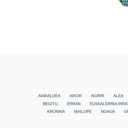
AIARALDEA
AIKOR
AIURRI
ALEA
BEGITU
ERRAN
EUSKALERRIA IRRA
KRONIKA
MAILOPE
NOAUA
O