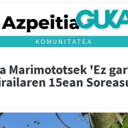
KOMUNITATEA
ta Marimototsek 'Ez gara
irailaren 15ean Soreas