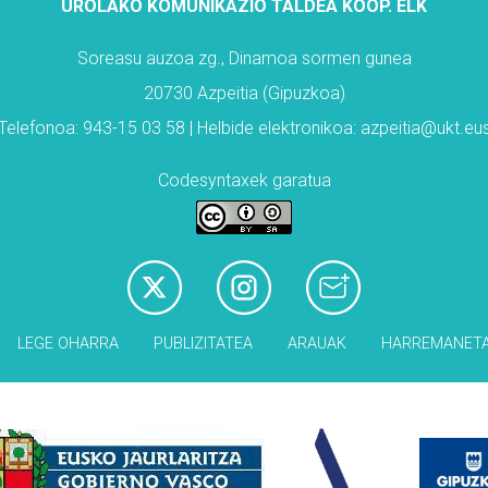
UROLAKO KOMUNIKAZIO TALDEA KOOP. ELK
Soreasu auzoa zg., Dinamoa sormen gunea
20730 Azpeitia (Gipuzkoa)
Telefonoa: 943-15 03 58 | Helbide elektronikoa: azpeitia@ukt.eu
Codesyntaxek garatua
LEGE OHARRA
PUBLIZITATEA
ARAUAK
HARREMANET
Babesleak