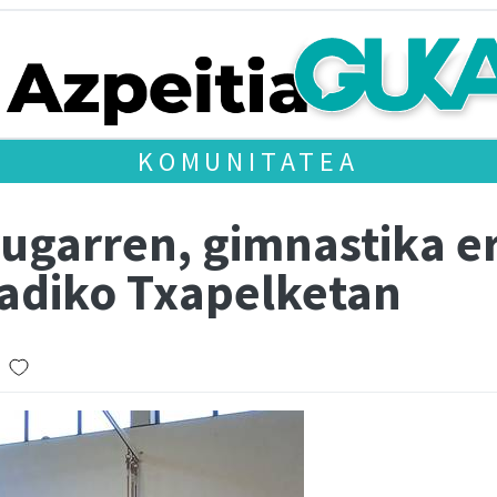
KOMUNITATEA
rugarren, gimnastika e
adiko Txapelketan