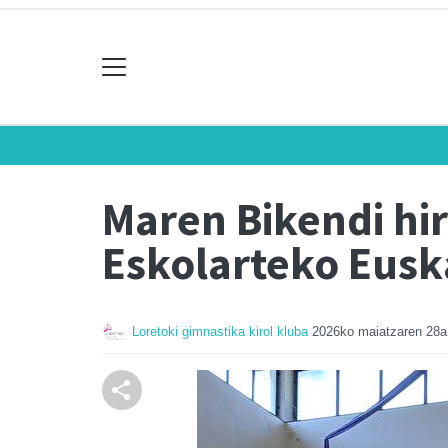
Maren Bikendi hi
Eskolarteko Eusk
Loretoki gimnastika kirol kluba
2026ko maiatzaren 28a