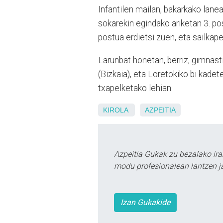
Infantilen mailan, bakarkako lane
sokarekin egindako ariketan 3. po
postua erdietsi zuen, eta sailkap
Larunbat honetan, berriz, gimnas
(Bizkaia), eta Loretokiko bi kade
txapelketako lehian.
KIROLA
AZPEITIA
Azpeitia Gukak zu bezalako ira
modu profesionalean lantzen ja
Izan Gukakide