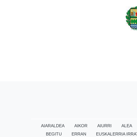
AIARALDEA
AIKOR
AIURRI
ALEA
BEGITU
ERRAN
EUSKALERRIA IRRA