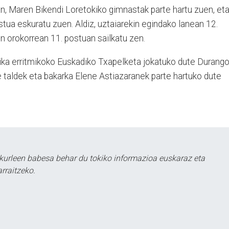
an, Maren Bikendi Loretokiko gimnastak parte hartu zuen, et
stua eskuratu zuen. Aldiz, uztaiarekin egindako lanean 12.
en orokorrean 11. postuan sailkatu zen.
tika erritmikoko Euskadiko Txapelketa jokatuko dute Durang
te taldek eta bakarka Elene Astiazaranek parte hartuko dute
kurleen babesa behar du tokiko informazioa euskaraz eta
rraitzeko.