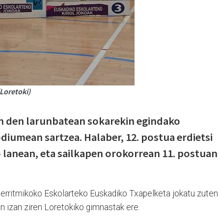
Loretoki)
n den larunbatean sokarekin egindako
diumean sartzea. Halaber, 12. postua erdietsi
 lanean, eta sailkapen orokorrean 11. postuan
erritmikoko Eskolarteko Euskadiko Txapelketa jokatu zuten
an izan ziren Loretokiko gimnastak ere.