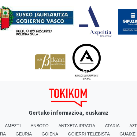
Babesleak
Gertuko informazioa, euskaraz
AMEZTI
ANBOTO
ANTXETA IRRATIA
ATARIA
AZP
TIA
GEURIA
GOIENA
GOIERRI TELEBISTA
GUAIXE