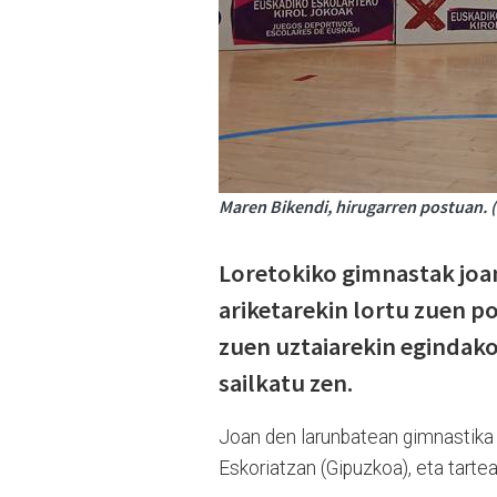
Maren Bikendi, hirugarren postuan. (
Loretokiko gimnastak joa
ariketarekin lortu zuen po
zuen uztaiarekin egindako
sailkatu zen.
Joan den larunbatean gimnastika 
Eskoriatzan (Gipuzkoa), eta tarte