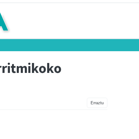
rritmikoko
Erraztu