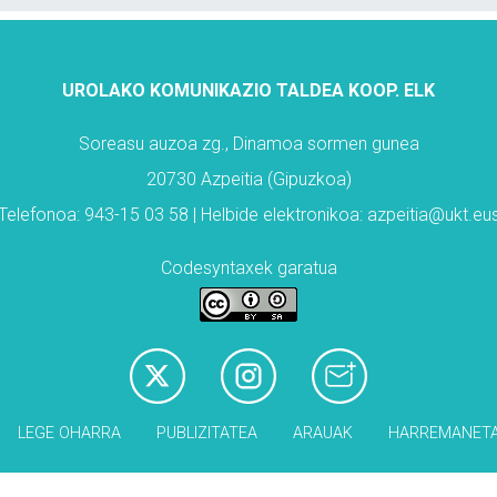
UROLAKO KOMUNIKAZIO TALDEA KOOP. ELK
Soreasu auzoa zg., Dinamoa sormen gunea
20730 Azpeitia (Gipuzkoa)
Telefonoa: 943-15 03 58 | Helbide elektronikoa: azpeitia@ukt.eu
Codesyntaxek garatua
LEGE OHARRA
PUBLIZITATEA
ARAUAK
HARREMANET