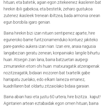
hituan; eta batetik, agian egon zitekeenez ikasleren bat
hirekin ibili gabekoa; eta bestetik, zeharo gustukoa
zutenez ikasleek trenean ibiltzea, bada armonia onean
egun borobila igaro genian.
Baina hirekin bizi izan nituen sentipenez aparte, hire
eguneroko barne funtzionamenduko kontuez jakiteko
pare-pareko aukera izan nian. Izan ere, anaia nagusia
langabezian geratu zenean, konpainiako langile bihurtu
huan. Atsegin zian lana, baina batzuetan aurpegi
zimurrarekin etorri ohi huan: matxuragatik atzerapenak
nozitzeagatik, bidaiari inozoren bat txartelik gabe
harrapatu zuelako, edo elkarri laineza emanez,
kuadrillaren bat oldartu zitzaiolako bidaia garaian.
Baina abian hasi eta justu 60 urtera, hire bizitza... kaput!
Agintarien artean eztabaidak egon omen hituan, baina