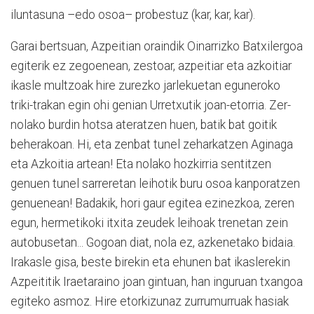
iluntasuna –edo osoa– probestuz (kar, kar, kar).
Garai bertsuan, Azpeitian oraindik Oinarrizko Batxilergoa
egiterik ez zegoenean, zestoar, azpeitiar eta azkoitiar
ikasle multzoak hire zurezko jarlekuetan eguneroko
triki-trakan egin ohi genian Urretxutik joan-etorria. Zer-
nolako burdin hotsa ateratzen huen, batik bat goitik
beherakoan. Hi, eta zenbat tunel zeharkatzen Aginaga
eta Azkoitia artean! Eta nolako hozkirria sentitzen
genuen tunel sarreretan leihotik buru osoa kanporatzen
genuenean! Badakik, hori gaur egitea ezinezkoa, zeren
egun, hermetikoki itxita zeudek leihoak trenetan zein
autobusetan... Gogoan diat, nola ez, azkenetako bidaia.
Irakasle gisa, beste birekin eta ehunen bat ikaslerekin
Azpeititik Iraetaraino joan gintuan, han inguruan txangoa
egiteko asmoz. Hire etorkizunaz zurrumurruak hasiak