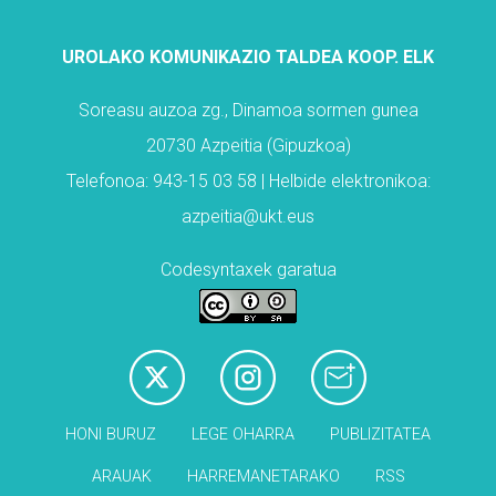
UROLAKO KOMUNIKAZIO TALDEA KOOP. ELK
Soreasu auzoa zg., Dinamoa sormen gunea
20730 Azpeitia (Gipuzkoa)
Telefonoa: 943-15 03 58 | Helbide elektronikoa:
azpeitia@ukt.eus
Codesyntaxek garatua
HONI BURUZ
LEGE OHARRA
PUBLIZITATEA
ARAUAK
HARREMANETARAKO
RSS