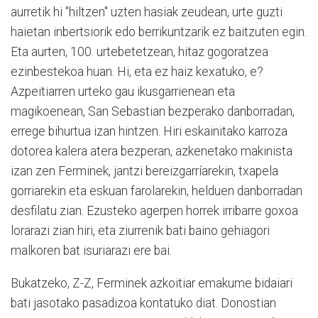
aurretik hi "hiltzen" uzten hasiak zeudean, urte guzti
haietan inbertsiorik edo berrikuntzarik ez baitzuten egin.
Eta aurten, 100. urtebetetzean, hitaz gogoratzea
ezinbestekoa huan. Hi, eta ez haiz kexatuko, e?
Azpeitiarren urteko gau ikusgarrienean eta
magikoenean, San Sebastian bezperako danborradan,
errege bihurtua izan hintzen. Hiri eskainitako karroza
dotorea kalera atera bezperan, azkenetako makinista
izan zen Ferminek, jantzi bereizgarríarekin, txapela
gorriarekin eta eskuan farolarekin, helduen danborradan
desfilatu zian. Ezusteko agerpen horrek irribarre goxoa
lorarazi zian hiri, eta ziurrenik bati baino gehiagori
malkoren bat isuriarazi ere bai.
Bukatzeko, Z-Z, Ferminek azkoitiar emakume bidaiari
bati jasotako pasadizoa kontatuko diat. Donostian