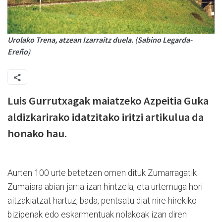
Urolako Trena, atzean Izarraitz duela. (Sabino Legarda-
Ereño)
Luis Gurrutxagak maiatzeko Azpeitia Guka
aldizkarirako idatzitako iritzi artikulua da
honako hau.
Aurten 100 urte betetzen omen dituk Zumarragatik
Zumaiara abian jarria izan hintzela, eta urtemuga hori
aitzakiatzat hartuz, bada, pentsatu diat nire hirekiko
bizipenak edo eskarmentuak nolakoak izan diren