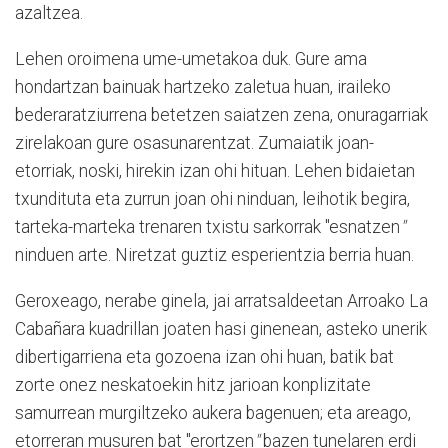
azaltzea.
Lehen oroimena ume-umetakoa duk. Gure ama
hondartzan bainuak hartzeko zaletua huan, iraileko
bederaratziurrena betetzen saiatzen zena, onuragarriak
zirelakoan gure osasunarentzat. Zumaiatik joan-
etorriak, noski, hirekin izan ohi hituan. Lehen bidaietan
txundituta eta zurrun joan ohi ninduan, leihotik begira,
tarteka-marteka trenaren txistu sarkorrak "esnatzen
"
ninduen arte. Niretzat guztiz esperientzia berria huan.
Geroxeago, nerabe ginela, jai arratsaldeetan Arroako La
Cabañara kuadrillan joaten hasi ginenean, asteko unerik
dibertigarriena eta gozoena izan ohi huan, batik bat
zorte onez neskatoekin hitz jarioan konplizitate
samurrean murgiltzeko aukera bagenuen; eta areago,
etorreran musuren bat "erortzen
"
bazen tunelaren erdi