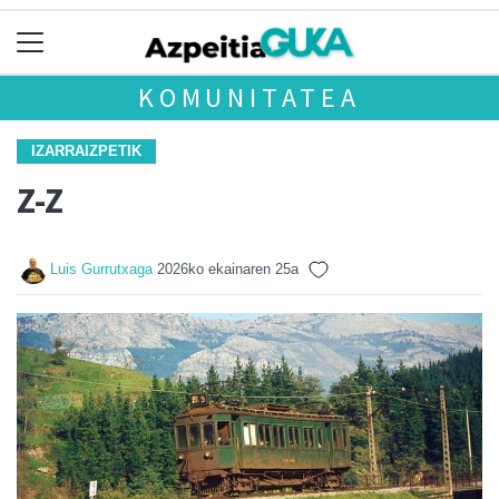
KOMUNITATEA
IZARRAIZPETIK
Z-Z
Luis Gurrutxaga
2026ko ekainaren 25a