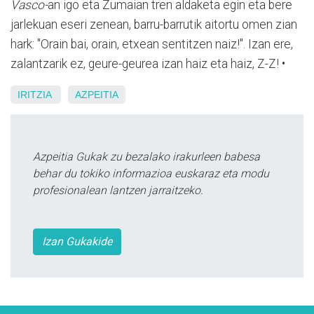
Vasco-
an igo eta Zumaian tren aldaketa egin eta bere
jarlekuan eseri zenean, barru-barrutik aitortu omen zian
hark: "Orain bai, orain, etxean sentitzen naiz!". Izan ere,
zalantzarik ez, geure-geurea izan haiz eta haiz, Z-Z! •
IRITZIA
AZPEITIA
Azpeitia Gukak zu bezalako irakurleen babesa
behar du tokiko informazioa euskaraz eta modu
profesionalean lantzen jarraitzeko.
Izan Gukakide