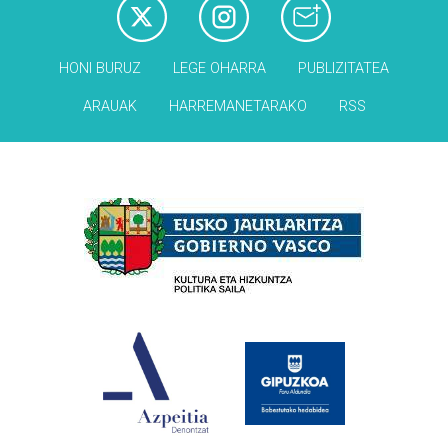
HONI BURUZ
LEGE OHARRA
PUBLIZITATEA
ARAUAK
HARREMANETARAKO
RSS
Babesleak