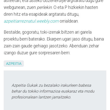
asteetan, eta
asteko dozenerdiye
argitaratu dugu gure
webgunean, zuen
perlekin
. O eta P hizkiekin hasten
diren hitz eta esapideak argitaratu ditugu,
azpeitiarreznatul.weebly.com
orrialdean.
Bestalde, gogoratu, toki-izenak biltzen ari garela
proiektu berri baterako. Ekarpen ugari jaso ditugu, baina
zain-zain gaude gehiago jasotzeko. Abenduan zehar
izango duzue gure sorpresaren berri.
AZPEITIA
Azpeitia Gukak zu bezalako irakurleen babesa
behar du tokiko informazioa euskaraz eta modu
profesionalean lantzen jarraitzeko.