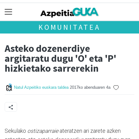
KOMUNITATEA
Asteko dozenerdiye
argitaratu dugu 'O' eta 'P'
hizkietako sarrerekin
Natul Azpeitiko euskara taldea
2017ko abenduaren 4a
Sekulako
ostizaparraie
ateratzen ari zarete azken