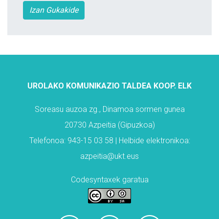
Izan Gukakide
UROLAKO KOMUNIKAZIO TALDEA KOOP. ELK
Soreasu auzoa zg., Dinamoa sormen gunea
20730 Azpeitia (Gipuzkoa)
Telefonoa: 943-15 03 58 | Helbide elektronikoa:
azpeitia@ukt.eus
Codesyntaxek garatua