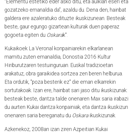
“Elementu estetiko eder asko ditu, eta aulkian eseri eta
gozatzeko emanaldia da”, azaldu du. Dena den, hainbat
galdera ere azaleratuko dituzte ikuskizunean. Besteak
beste, gaur egungo gizartean kulturak duen paperaz
gogoeta egiten du
Oskara
k".
Kukaikoek La Veronal konpainiarekin elkarlanean
mamitu zuten emanaldia, Donostia 2016 Kultur
Hiriburutzaren testuinguruan. Euskal tradizioetan
arakatuz, obra garaikidea sortzea zen beren helburua.
Eta ordutik, "poza besterik ez" die eman elkarrekin
sortutakoak. Izan ere, hainbat sari jaso ditu ikuskizunak:
besteak beste, dantza talde onenaren Max saria irabazi
du aurten Kukai dantza konpainiak, eta dantza ikuskizun
onenaren saria bereganatu du
Oskara
ikuskizunak.
Azkenekoz, 2008an izan ziren Azpeitian Kukai