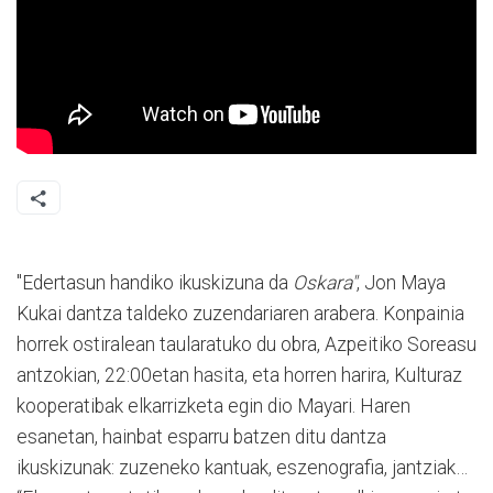
"Edertasun handiko ikuskizuna da
Oskara"
, Jon Maya
Kukai dantza taldeko zuzendariaren arabera. Konpainia
horrek ostiralean taularatuko du obra, Azpeitiko Soreasu
antzokian, 22:00etan hasita, eta horren harira, Kulturaz
kooperatibak elkarrizketa egin dio Mayari. Haren
esanetan, hainbat esparru batzen ditu dantza
ikuskizunak: zuzeneko kantuak, eszenografia, jantziak…