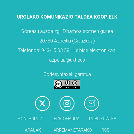
UROLAKO KOMUNIKAZIO TALDEA KOOP. ELK
Soreasu auzoa zg., Dinamoa sormen gunea
20730 Azpeitia (Gipuzkoa)
Telefonoa: 943-15 03 58 | Helbide elektronikoa:
azpeitia@ukt.eus
Codesyntaxek garatua
HONI BURUZ
LEGE OHARRA
PUBLIZITATEA
ARAUAK
HARREMANETARAKO
RSS