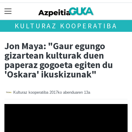
KULTURAZ KOOPERATIBA
Jon Maya: "Gaur egungo
gizartean kulturak duen
paperaz gogoeta egiten du
'Oskara' ikuskizunak"
Kulturaz kooperatiba
2017ko abenduaren 13a