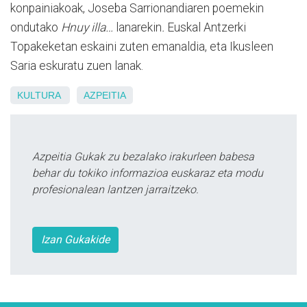
konpainiakoak, Joseba Sarrionandiaren poemekin
ondutako
Hnuy illa…
lanarekin
.
Euskal Antzerki
Topakeketan eskaini zuten emanaldia, eta Ikusleen
Saria eskuratu zuen lanak.
KULTURA
AZPEITIA
Azpeitia Gukak zu bezalako irakurleen babesa
behar du tokiko informazioa euskaraz eta modu
profesionalean lantzen jarraitzeko.
Izan Gukakide