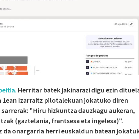
eitia.
Herritar batek jakinarazi digu ezin dituel
 1ean Izarraitz pilotalekuan jokatuko diren
 sarrerak: "Hiru hizkuntza dauzkagu aukeran,
tzak (gaztelania, frantsesa eta ingelesa)".
ez da onargarria herri euskaldun batean jokatu