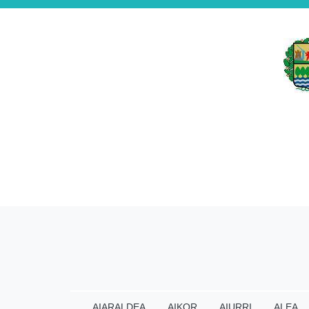
AIARALDEA
AIKOR
AIURRI
ALEA