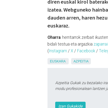
diren euskal kirol batera
izatea. Webguneko hainbat
dauden arren, haren hezu
euskaraz.
Oharra
: herritarrok zerbait ikus
bidali testua eta argazkia
zaparr
(
Instagram
/
X
/
Facebook
/
Tele
EUSKARA
AZPEITIA
Azpeitia Gukak zu bezalako ira
modu profesionalean lantzen ja
Izan Gukakide