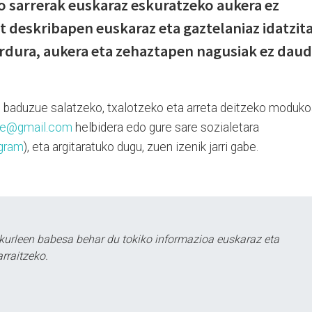
ko sarrerak euskaraz eskuratzeko aukera ez
 deskribapen euskaraz eta gaztelaniaz idatzit
rdura, aukera eta zehaztapen nagusiak ez dau
ten baduzue salatzeko, txalotzeko eta arreta deitzeko moduko
aie@gmail.com
helbidera edo gure sare sozialetara
gram
), eta argitaratuko dugu, zuen izenik jarri gabe.
kurleen babesa behar du tokiko informazioa euskaraz eta
rraitzeko.