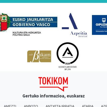
Babesleak
Gertuko informazioa, euskaraz
AMEZTI
ANBOTO
ANTXETA IRRATIA
ATARIA
AZP