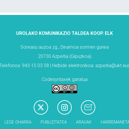
UROLAKO KOMUNIKAZIO TALDEA KOOP. ELK
Soreasu auzoa zg., Dinamoa sormen gunea
20730 Azpeitia (Gipuzkoa)
Telefonoa: 943-15 03 58 | Helbide elektronikoa: azpeitia@ukt.eu
Codesyntaxek garatua
LEGE OHARRA
PUBLIZITATEA
ARAUAK
HARREMANET