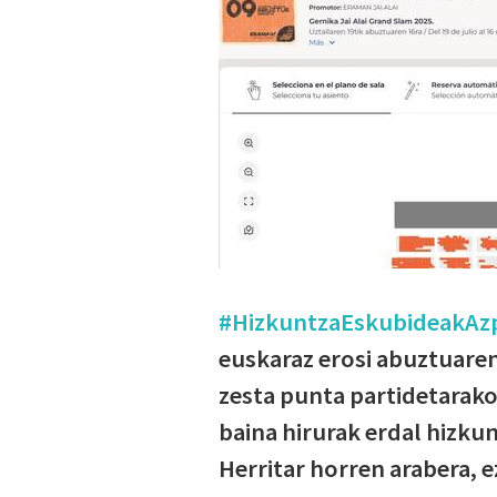
#HizkuntzaEskubideakAzp
euskaraz erosi abuztuaren
zesta punta partidetarako
baina hirurak erdal hizkun
Herritar horren arabera, 