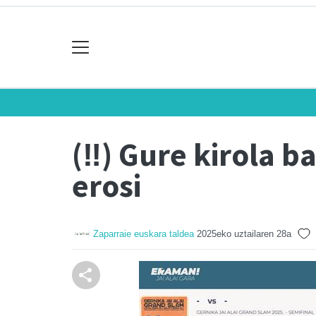
(‼️) Gure kirola b
erosi
Zaparraie euskara taldea
2025eko uztailaren 28a