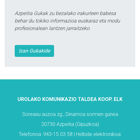
Azpeitia Gukak zu bezalako irakurleen babesa
behar du tokiko informazioa euskaraz eta modu
profesionalean lantzen jarraitzeko.
Izan Gukakide
UROLAKO KOMUNIKAZIO TALDEA KOOP. ELK
Soreasu auzoa zg., Dinamoa sormen gunea
20730 Azpeitia (Gipuzkoa)
Telefonoa: 943-15 03 58 | Helbide elektronikoa: