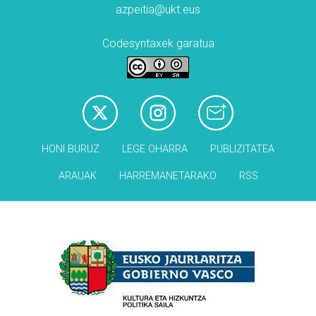
azpeitia@ukt.eus
Codesyntaxek garatua
HONI BURUZ
LEGE OHARRA
PUBLIZITATEA
ARAUAK
HARREMANETARAKO
RSS
Babesleak