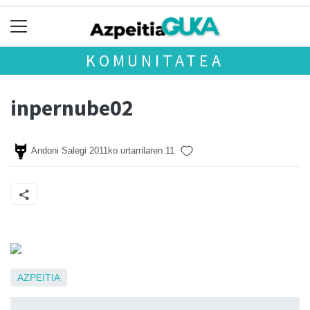
KOMUNITATEA
inpernube02
Andoni Salegi
2011ko urtarrilaren 11
AZPEITIA