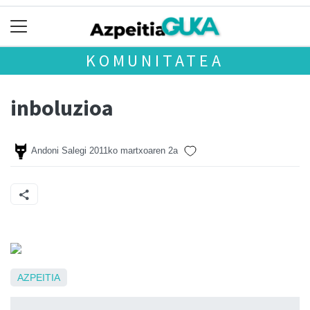
KOMUNITATEA
inboluzioa
Andoni Salegi
2011ko martxoaren 2a
AZPEITIA