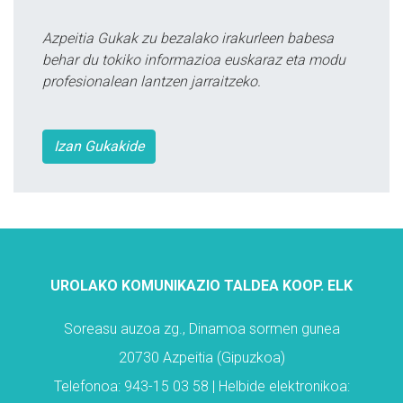
Azpeitia Gukak zu bezalako irakurleen babesa
behar du tokiko informazioa euskaraz eta modu
profesionalean lantzen jarraitzeko.
Izan Gukakide
UROLAKO KOMUNIKAZIO TALDEA KOOP. ELK
Soreasu auzoa zg., Dinamoa sormen gunea
20730 Azpeitia (Gipuzkoa)
Telefonoa: 943-15 03 58 | Helbide elektronikoa: