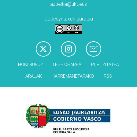
azpeitia@ukt.eus
Codesyntaxek garatua
HONI BURUZ
LEGE OHARRA
PUBLIZITATEA
ARAUAK
HARREMANETARAKO
RSS
Babesleak