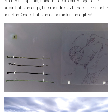
eta Leon, Espainia) unibertsitateko arkeologo talde
bikain bat izan dugu, Erlo mendiko aztarnategi ezin hobe
honetan.
Ohore bat izan da beraiekin lan egitea!