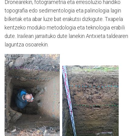
Dronearekin, fotogrametria eta erresoluzio handiko
topografia edo sedimentologia eta palinologia lagin
bilketak eta abar luze bat erakutsi dizkigute.
Txapela
kentzeko moduko metodologia eta teknologia erabili
dute.
Irailean jarraituko dute lanekin Antxieta taldearen
laguntza osoarekin.