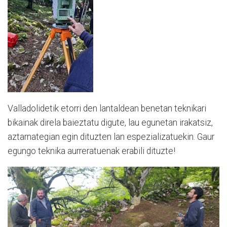
Valladolidetik etorri den lantaldean benetan teknikari
bikainak direla baieztatu digute, lau egunetan irakatsiz,
aztarnategian egin dituzten lan espezializatuekin.
Gaur
egungo teknika aurreratuenak erabili dituzte!