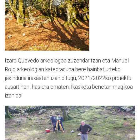
Izaro Quevedo arkeologoa zuzendaritzan eta Manuel
Rojo arkeologian katedraduna bere hainbat urteko
jakinduria irakasten izan ditugu, 2021/2022ko proiektu
ausart honi hasiera ematen.
Ikasketa benetan magikoa
izan da!