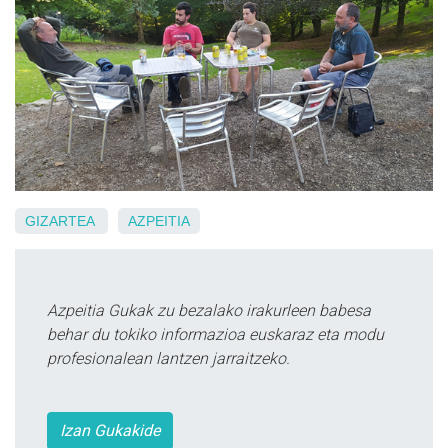
GIZARTEA
AZPEITIA
Azpeitia Gukak zu bezalako irakurleen babesa
behar du tokiko informazioa euskaraz eta modu
profesionalean lantzen jarraitzeko.
Izan Gukakide