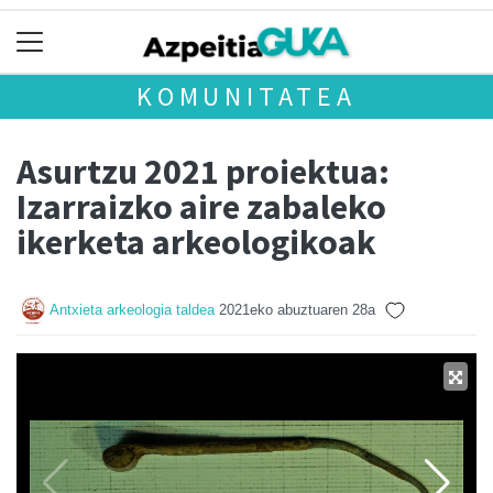
KOMUNITATEA
Asurtzu 2021 proiektua:
Izarraizko aire zabaleko
ikerketa arkeologikoak
Antxieta arkeologia taldea
2021eko abuztuaren 28a