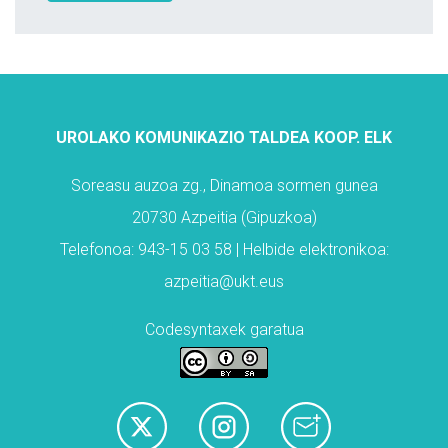
UROLAKO KOMUNIKAZIO TALDEA KOOP. ELK
Soreasu auzoa zg., Dinamoa sormen gunea
20730 Azpeitia (Gipuzkoa)
Telefonoa: 943-15 03 58 | Helbide elektronikoa:
azpeitia@ukt.eus
Codesyntaxek garatua