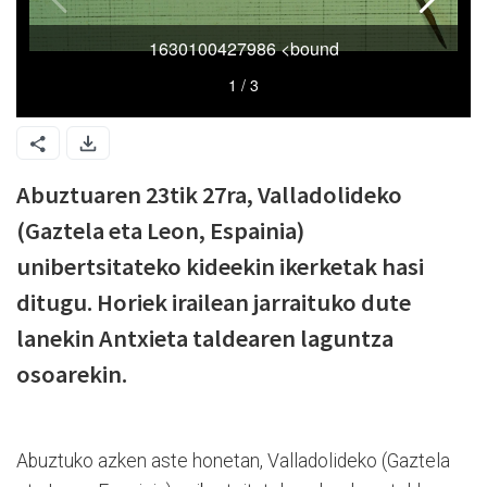
Abuztuaren 23tik 27ra, Valladolideko
(Gaztela eta Leon, Espainia)
unibertsitateko kideekin ikerketak hasi
ditugu. Horiek irailean jarraituko dute
lanekin Antxieta taldearen laguntza
osoarekin.
Abuztuko azken aste honetan, Valladolideko (Gaztela