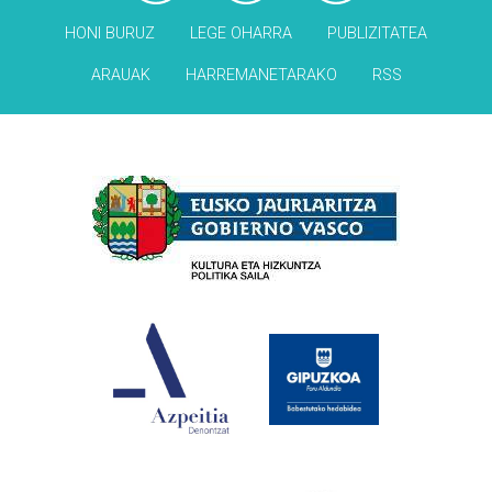
HONI BURUZ
LEGE OHARRA
PUBLIZITATEA
ARAUAK
HARREMANETARAKO
RSS
Babesleak