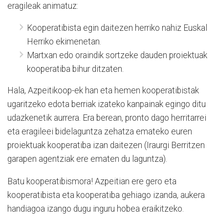
eragileak animatuz:
Kooperatibista egin daitezen herriko nahiz Euskal
Herriko ekimenetan.
Martxan edo oraindik sortzeke dauden proiektuak
kooperatiba bihur ditzaten.
Hala, Azpeitikoop-ek han eta hemen kooperatibistak
ugaritzeko edota berriak izateko kanpainak egingo ditu
udazkenetik aurrera. Era berean, pronto dago herritarrei
eta eragileei bidelaguntza zehatza emateko euren
proiektuak kooperatiba izan daitezen (Iraurgi Berritzen
garapen agentziak ere ematen du laguntza).
Batu kooperatibismora! Azpeitian ere gero eta
kooperatibista eta kooperatiba gehiago izanda, aukera
handiagoa izango dugu inguru hobea eraikitzeko.