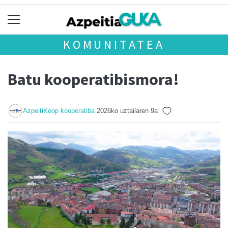
KOMUNITATEA
Batu kooperatibismora!
AzpeitiKoop kooperatiba
2026ko uztailaren 9a