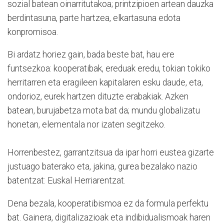
sozial batean oinarritutakoa; printzipioen artean dauzka
berdintasuna, parte hartzea, elkartasuna edota
konpromisoa.
Bi ardatz horiez gain, bada beste bat, hau ere
funtsezkoa: kooperatibak, ereduak eredu, tokian tokiko
herritarren eta eragileen kapitalaren esku daude, eta,
ondorioz, eurek hartzen dituzte erabakiak. Azken
batean, burujabetza mota bat da; mundu globalizatu
honetan, elementala nor izaten segitzeko.
Horrenbestez, garrantzitsua da ipar horri eustea gizarte
justuago baterako eta, jakina, gurea bezalako nazio
batentzat: Euskal Herriarentzat.
Dena bezala, kooperatibismoa ez da formula perfektu
bat. Gainera, digitalizazioak eta indibidualismoak haren