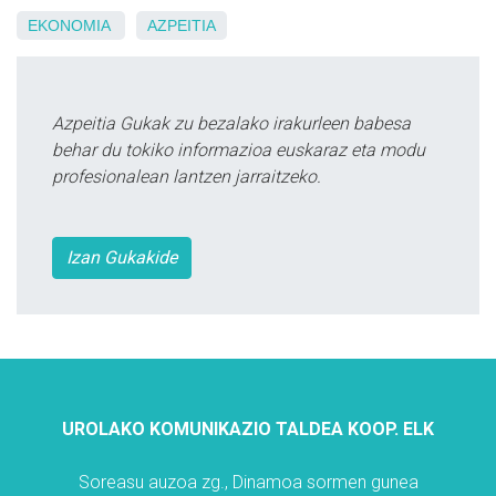
EKONOMIA
AZPEITIA
Azpeitia Gukak zu bezalako irakurleen babesa
behar du tokiko informazioa euskaraz eta modu
profesionalean lantzen jarraitzeko.
Izan Gukakide
UROLAKO KOMUNIKAZIO TALDEA KOOP. ELK
Soreasu auzoa zg., Dinamoa sormen gunea