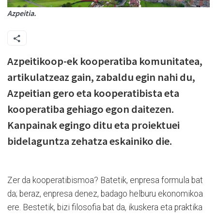
Azpeitia.
Azpeitikoop-ek kooperatiba komunitatea,
artikulatzeaz gain, zabaldu egin nahi du,
Azpeitian gero eta kooperatibista eta
kooperatiba gehiago egon daitezen.
Kanpainak egingo ditu eta proiektuei
bidelaguntza zehatza eskainiko die.
Zer da kooperatibismoa? Batetik, enpresa formula bat
da; beraz, enpresa denez, badago helburu ekonomikoa
ere. Bestetik, bizi filosofia bat da, ikuskera eta praktika