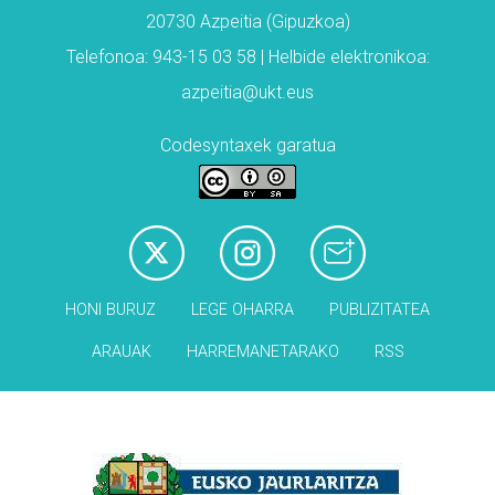
20730 Azpeitia (Gipuzkoa)
Telefonoa: 943-15 03 58 | Helbide elektronikoa:
azpeitia@ukt.eus
Codesyntaxek garatua
HONI BURUZ
LEGE OHARRA
PUBLIZITATEA
ARAUAK
HARREMANETARAKO
RSS
Babesleak