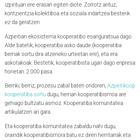
izpirituari ere erasan egiten diote. Zorrotz arituz,
kontzientzia kolektiboa eta soziala indartzea besterik
ez da geratzen.
Azpeitian ekosistema kooperatibo esanguratsua dago.
Alde batetik, kooperatiba asko daude (kooperatiba
berriak sortu dira atzeneko urteetan ere), eta era
askotakoak. Bestetik, kooperatibista ugari dago enpresa
horietan: 2.000 pasa.
Berriki, berriz, prozesu zabal baten ondoren,
Azpeitikoop
kooperatiba sortu
dugu, herrian kooperatibismoa are
gehiago bultzatu asmoz. Kooperatiba komunitatea
artikulatzen ari gara.
Eta kooperatiba komunitatea zabaldu nahi dugu,
oraindik kooperatibismora batu ez diren herritarrak eta