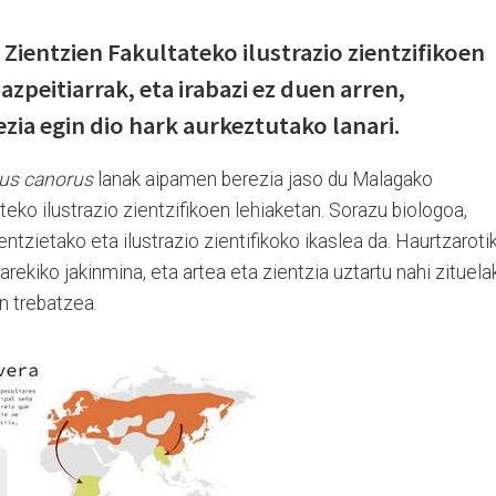
Zientzien Fakultateko ilustrazio zientzifikoen
azpeitiarrak, eta irabazi ez duen arren,
ia egin dio hark aurkeztutako lanari.
us canorus
lanak aipamen berezia jaso du Malagako
teko ilustrazio zientzifikoen lehiaketan. Sorazu biologoa,
entzietako eta ilustrazio zientifikoko ikaslea da. Haurtzaroti
rarekiko jakinmina, eta artea eta zientzia uztartu nahi zituela
an trebatzea.