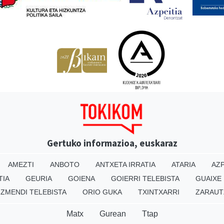
Gertuko informazioa, euskaraz
AMEZTI
ANBOTO
ANTXETA IRRATIA
ATARIA
AZP
TIA
GEURIA
GOIENA
GOIERRI TELEBISTA
GUAIXE
IZMENDI TELEBISTA
ORIO GUKA
TXINTXARRI
ZARAUT
Matx
Gurean
Ttap