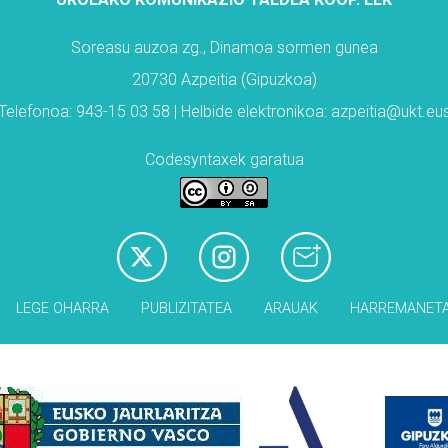
Soreasu auzoa zg., Dinamoa sormen gunea
20730 Azpeitia (Gipuzkoa)
Telefonoa: 943-15 03 58 | Helbide elektronikoa: azpeitia@ukt.eu
Codesyntaxek garatua
LEGE OHARRA
PUBLIZITATEA
ARAUAK
HARREMANET
Babesleak