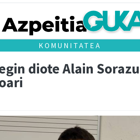
KOMUNITATEA
egin diote Alain Soraz
oari