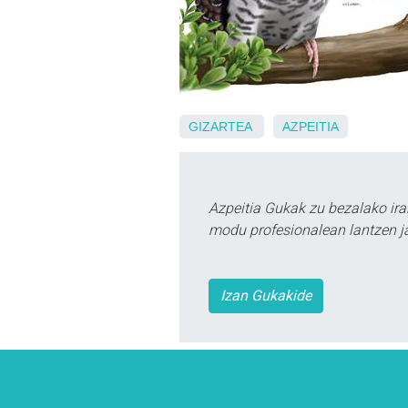
GIZARTEA
AZPEITIA
Azpeitia Gukak zu bezalako ira
modu profesionalean lantzen ja
Izan Gukakide