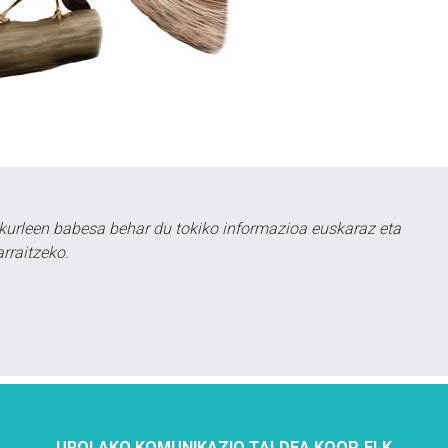
kurleen babesa behar du tokiko informazioa euskaraz eta
rraitzeko.
UROLAKO KOMUNIKAZIO TALDEA KOOP. ELK