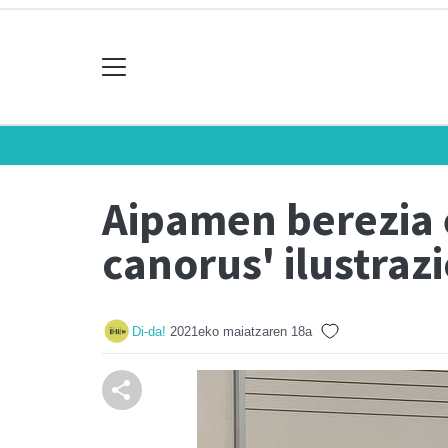
Aipamen berezia 
canorus' ilustrazi
Di-da!
2021eko maiatzaren 18a