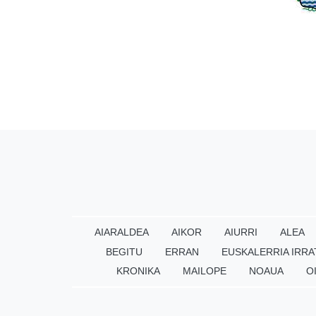
AIARALDEA
AIKOR
AIURRI
ALEA
BEGITU
ERRAN
EUSKALERRIA IRRA
KRONIKA
MAILOPE
NOAUA
O