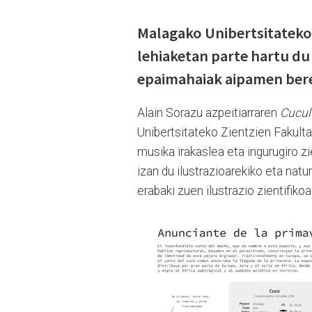
Malagako Unibertsitateko 
lehiaketan parte hartu du 
epaimahaiak aipamen berez
Alain Sorazu azpeitiarraren
Cucul
Unibertsitateko Zientzien Fakulta
musika irakaslea eta ingurugiro zi
izan du ilustrazioarekiko eta natu
erabaki zuen ilustrazio zientifiko