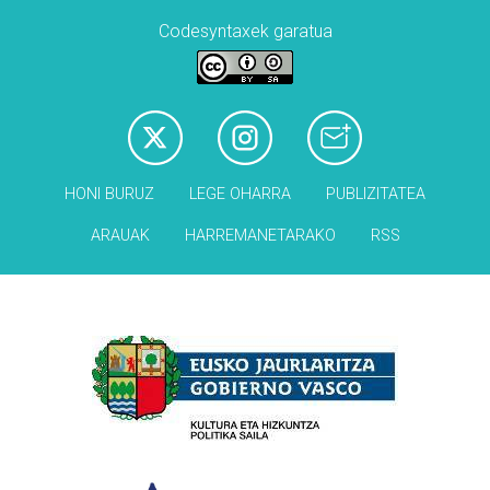
Codesyntaxek garatua
HONI BURUZ
LEGE OHARRA
PUBLIZITATEA
ARAUAK
HARREMANETARAKO
RSS
Babesleak