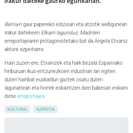
irakur daiteke gaurko egunkarian.
Berria
-n gaur papereko edizioan eta atzotik webgunean
irakur daitekeen
Elkarri lagunduz, Madrilen
erreportajearen protagonistetako bat da Angela Etxaniz
aktore azpeitiarra.
Hain zuzen ere, Etxanizek eta hark bezala Espainiako
hiriburuan ikus-entzunezkoen industrian lan egiten
duten hainbat euskaldun gaztek osatu duten
lagunarteari eta horrek eskaintzen dien babesari eskaini
diote
erreportajea
.
KULTURA
AZPEITIA