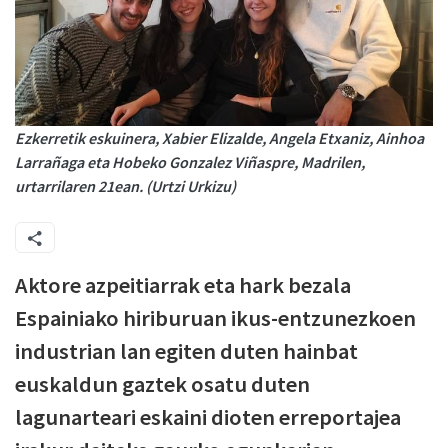
Ezkerretik eskuinera, Xabier Elizalde, Angela Etxaniz, Ainhoa
Larrañaga eta Hobeko Gonzalez Viñaspre, Madrilen,
urtarrilaren 21ean. (Urtzi Urkizu)
Aktore azpeitiarrak eta hark bezala
Espainiako hiriburuan ikus-entzunezkoen
industrian lan egiten duten hainbat
euskaldun gaztek osatu duten
lagunarteari eskaini dioten erreportajea