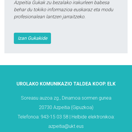
Azpeitia Gukak zu bezalako irakurleen babesa
behar du tokiko informazioa euskaraz eta modu
profesionalean lantzen jarraitzeko.
Izan Gukakide
UROLAKO KOMUNIKAZIO TALDEA KOOP. ELK
Soreasu auzoa zg., Dinamoa sormen gunea
20730 Azpeitia (Gipuzkoa)
Telefonoa: 943-15 03 58 | Helbide elektronikoa:
azpeitia@ukt.eus