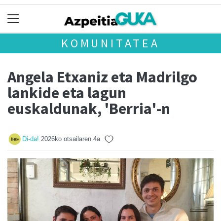
KOMUNITATEA
Angela Etxaniz eta Madrilgo
lankide eta lagun
euskaldunak, 'Berria'-n
Di-da!
2026ko otsailaren 4a