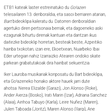
ETB1 kateak laster estreinatuko du
Go!azen
telesailaren 13. denboraldia, eta sasoi berriaren atarian,
Bart
bideoklipa kaleratu du. Datorren denboraldian
agertuko diren pertsonaia berriak, eta dagoeneko aski
ezagunak bihurtu direnak kantuan eta dantzan ikus
daitezke bideoklip horretan, besteak beste, Azpeitiko
hainba txokotan; izan ere, Ekoetxean, Nuarbeko Ibai
Eder urtegian nahiz Izarraizko Atearen ondoko skate
parkean grabatutakoak dira hainbat sekuentzia.
Iker Lauroba musikariak konposatu du Bart bideoklipa,
eta Go!azeneko honako aktore hauek jarri dute
ahotsa: Nerea Elizalde (Garazi), Jon Alonso (Roke),
Ander Aierza (Bosko), Irati Marin (Izar), Adriana Sanchez
(Alaia), Ainhoa Tabuyo (Karla), Leire Nuñez (Maren),
Julen Taboada (Joritz), Maren Alonso (Ilargi), Ane