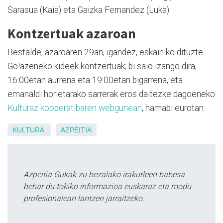
Sarasua (Kaia) eta Gaizka Fernandez (Luka).
Kontzertuak azaroan
Bestalde, azaroaren 29an, igandez, eskainiko dituzte
Go!azeneko kideek kontzertuak; bi saio izango dira,
16:00etan aurrena eta 19:00etan bigarrena, eta
emanaldi horietarako sarrerak eros daitezke dagoeneko
Kulturaz kooperatibaren webgunean
, hamabi eurotan.
KULTURA
AZPEITIA
Azpeitia Gukak zu bezalako irakurleen babesa
behar du tokiko informazioa euskaraz eta modu
profesionalean lantzen jarraitzeko.