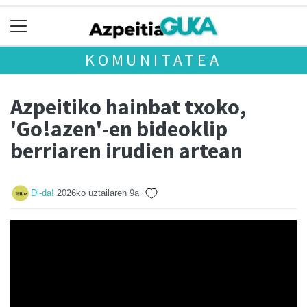
KOMUNITATEA
Azpeitiko hainbat txoko,
'Go!azen'-en bideoklip
berriaren irudien artean
Di-da!
2026ko uztailaren 9a