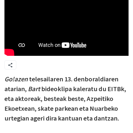
Go!azen
telesailaren 13. denboraldiaren
atarian,
Bart
bideoklipa kaleratu du EITBk,
eta aktoreak, besteak beste, Azpeitiko
Ekoetxean, skate parkean eta Nuarbeko
urtegian ageri dira kantuan eta dantzan.