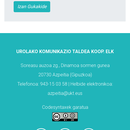
Izan Gukakide
UROLAKO KOMUNIKAZIO TALDEA KOOP. ELK
Soreasu auzoa zg., Dinamoa sormen gunea
20730 Azpeitia (Gipuzkoa)
Telefonoa: 943-15 03 58 | Helbide elektronikoa:
azpeitia@ukt.eus
Codesyntaxek garatua