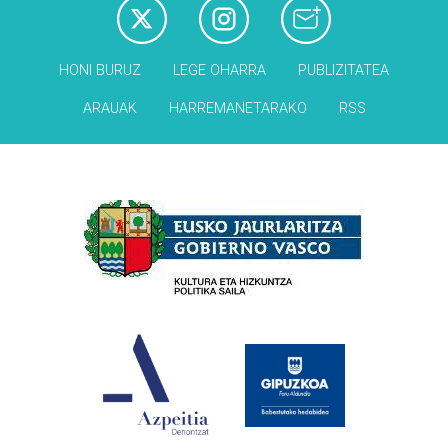
HONI BURUZ
LEGE OHARRA
PUBLIZITATEA
ARAUAK
HARREMANETARAKO
RSS
Babesleak