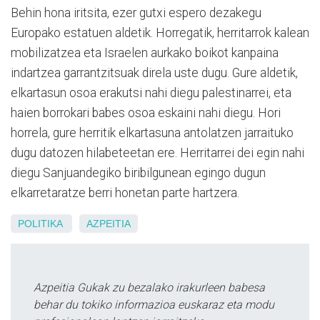
Behin hona iritsita, ezer gutxi espero dezakegu
Europako estatuen aldetik. Horregatik, herritarrok kalean
mobilizatzea eta Israelen aurkako boikot kanpaina
indartzea garrantzitsuak direla uste dugu. Gure aldetik,
elkartasun osoa erakutsi nahi diegu palestinarrei, eta
haien borrokari babes osoa eskaini nahi diegu. Hori
horrela, gure herritik elkartasuna antolatzen jarraituko
dugu datozen hilabeteetan ere. Herritarrei dei egin nahi
diegu Sanjuandegiko biribilgunean egingo dugun
elkarretaratze berri honetan parte hartzera.
POLITIKA
AZPEITIA
Azpeitia Gukak zu bezalako irakurleen babesa
behar du tokiko informazioa euskaraz eta modu