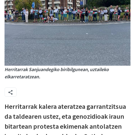
Herritarrak Sanjuandegiko biribilgunean, uztaileko
elkarretaratzean.
Herritarrak kalera ateratzea garrantzitsua
da taldearen ustez, eta genozidioak iraun
bitartean protesta ekimenak antolatzen