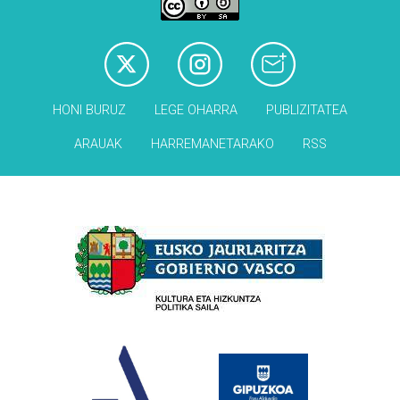
HONI BURUZ
LEGE OHARRA
PUBLIZITATEA
ARAUAK
HARREMANETARAKO
RSS
Babesleak