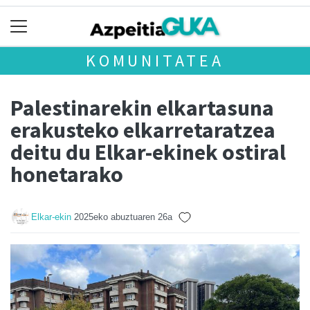
KOMUNITATEA
Palestinarekin elkartasuna
erakusteko elkarretaratzea
deitu du Elkar-ekinek ostiral
honetarako
Elkar-ekin
2025eko abuztuaren 26a