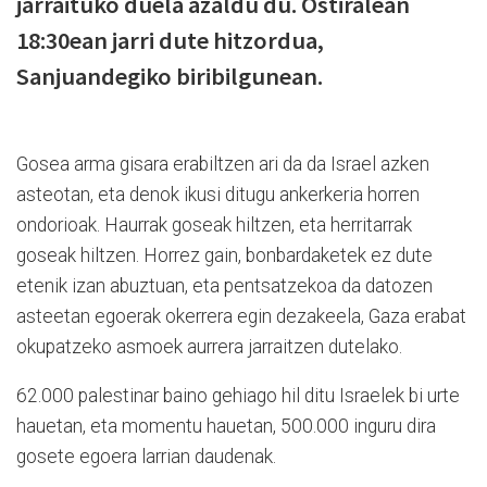
jarraituko duela azaldu du. Ostiralean
18:30ean jarri dute hitzordua,
Sanjuandegiko biribilgunean.
Gosea arma gisara erabiltzen ari da da Israel azken
asteotan, eta denok ikusi ditugu ankerkeria horren
ondorioak. Haurrak goseak hiltzen, eta herritarrak
goseak hiltzen. Horrez gain, bonbardaketek ez dute
etenik izan abuztuan, eta pentsatzekoa da datozen
asteetan egoerak okerrera egin dezakeela, Gaza erabat
okupatzeko asmoek aurrera jarraitzen dutelako.
62.000 palestinar baino gehiago hil ditu Israelek bi urte
hauetan, eta momentu hauetan, 500.000 inguru dira
gosete egoera larrian daudenak.