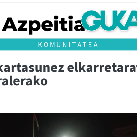
KOMUNITATEA
kartasunez elkarretara
ralerako