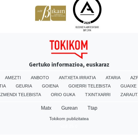
Gertuko informazioa, euskaraz
AMEZTI
ANBOTO
ANTXETA IRRATIA
ATARIA
AZP
TIA
GEURIA
GOIENA
GOIERRI TELEBISTA
GUAIXE
IZMENDI TELEBISTA
ORIO GUKA
TXINTXARRI
ZARAUT
Matx
Gurean
Ttap
Tokikom publizitatea
v16.25.0