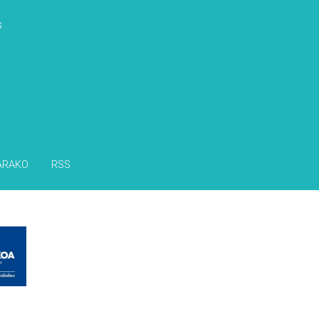
s
ARAKO
RSS