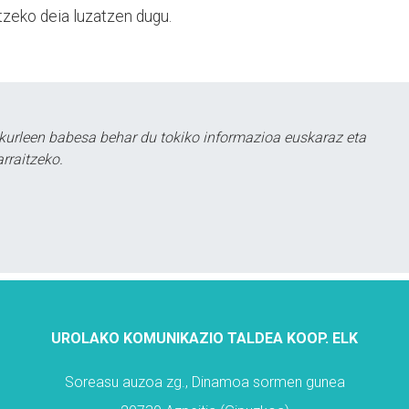
tzeko deia luzatzen dugu.
kurleen babesa behar du tokiko informazioa euskaraz eta
rraitzeko.
UROLAKO KOMUNIKAZIO TALDEA KOOP. ELK
Soreasu auzoa zg., Dinamoa sormen gunea