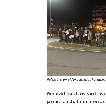
Palestinaren aldeko abenduko elkarre
Genozidioak ikusgarritasu
jarraitzen du taldearen ar