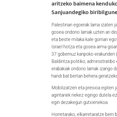
aritzeko baimena kenduko d
Sanjuandegiko biribilgun
Palestinan egoerak larria izaten j
gosea ondorio larriak uzten ari di
eta beste milaka kale gorrian ego
Israel hotza eta gosea arma gisara
37 gobernuz kanpoko erakunderi 
Baldintza politiko, administratibo
erabakiak ondorio larriak izango d
handi bat bertan behera geratzeko
Mobilizatzen eta presioa egiten j
agintariek nekez egingo dutela eze
egin dezakegun gutxienekoa.
Horretarako, elkarretaratze berri b