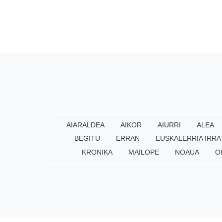
AIARALDEA
AIKOR
AIURRI
ALEA
BEGITU
ERRAN
EUSKALERRIA IRRA
KRONIKA
MAILOPE
NOAUA
O