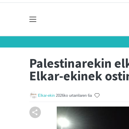
Palestinarekin el
Elkar-ekinek osti
Elkar-ekin
2026ko urtarrilaren 6a