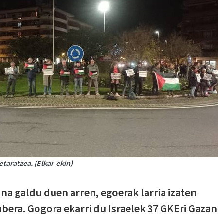
taratzea. (Elkar-ekin)
na galdu duen arren, egoerak larria izaten
abera. Gogora ekarri du Israelek 37 GKEri Gazan