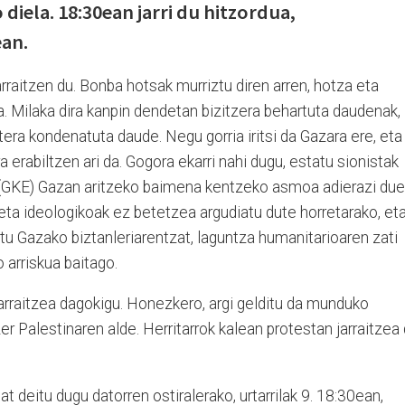
iela. 18:30ean jarri du hitzordua,
ean.
arraitzen du. Bonba hotsak murriztu diren arren, hotza eta
ra. Milaka dira kanpin dendetan bizitzera behartuta daudenak,
tera kondenatuta daude. Negu gorria iritsi da Gazara ere, eta
 erabiltzen ari da. Gogora ekarri nahi dugu, estatu sionistak
(GKE) Gazan aritzeko baimena kentzeko asmoa adierazi due
 eta ideologikoak ez betetzea argudiatu dute horretarako, et
itu Gazako biztanleriarentzat, laguntza humanitarioaren zati
 arriskua baitago.
arraitzea dagokigu. Honezkero, argi gelditu da munduko
r Palestinaren alde. Herritarrok kalean protestan jarraitzea
at deitu dugu datorren ostiralerako, urtarrilak 9. 18:30ean,