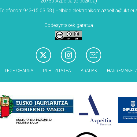
20730 Azpeitia (Gipuzkoa)
Telefonoa: 943-15 03 58 | Helbide elektronikoa: azpeitia@ukt.eu
Codesyntaxek garatua
LEGE OHARRA
PUBLIZITATEA
ARAUAK
HARREMANET
Babesleak