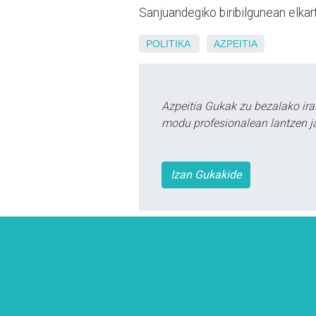
Sanjuandegiko biribilgunean elkar
POLITIKA
AZPEITIA
Azpeitia Gukak zu bezalako ira
modu profesionalean lantzen ja
Izan Gukakide