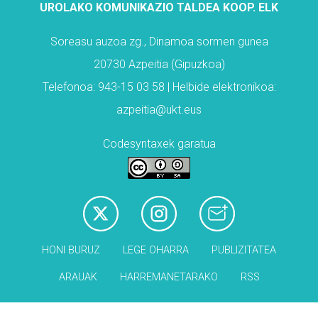
UROLAKO KOMUNIKAZIO TALDEA KOOP. ELK
Soreasu auzoa zg., Dinamoa sormen gunea
20730 Azpeitia (Gipuzkoa)
Telefonoa: 943-15 03 58 | Helbide elektronikoa:
azpeitia@ukt.eus
Codesyntaxek garatua
HONI BURUZ
LEGE OHARRA
PUBLIZITATEA
ARAUAK
HARREMANETARAKO
RSS