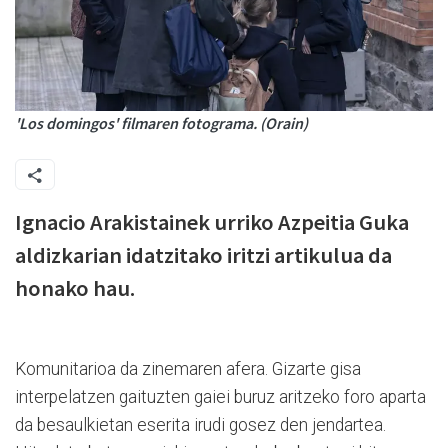
'Los domingos' filmaren fotograma. (Orain)
Ignacio Arakistainek urriko Azpeitia Guka
aldizkarian idatzitako iritzi artikulua da
honako hau.
Komunitarioa da zinemaren afera. Gizarte gisa
interpelatzen gaituzten gaiei buruz aritzeko foro aparta
da besaulkietan eserita irudi gosez den jendartea.