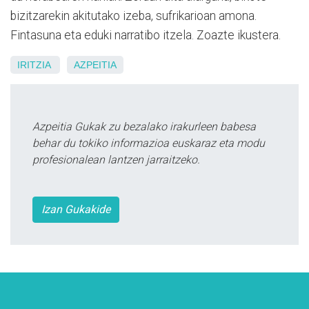
bizitzarekin akitutako izeba, sufrikarioan amona.
Fintasuna eta eduki narratibo itzela. Zoazte ikustera.
IRITZIA
AZPEITIA
Azpeitia Gukak zu bezalako irakurleen babesa
behar du tokiko informazioa euskaraz eta modu
profesionalean lantzen jarraitzeko.
Izan Gukakide