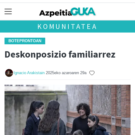
KOMUNITATEA
BOTEPRONTOAN
Deskonposizio familiarrez
Ignacio Arakistain
2025eko azaroaren 29a