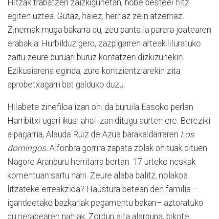
Hitzak trabatzen zaizkigunetan, hobe besteei hitz
egiten uztea. Gutaz, haiez, herriaz zein atzerriaz.
Zinemak muga bakarra du, zeu pantaila parera joatearen
erabakia. Hurbilduz gero, zazpigarren arteak liluratuko
zaitu zeure buruari buruz kontatzen dizkizunekin.
Ezikusiarena eginda, zure kontzientziarekin zita
aprobetxagarri bat galduko duzu.
Hilabete zinefiloa izan ohi da buruila Easoko perlan.
Harribitxi ugari ikusi ahal izan ditugu aurten ere. Bereziki
aipagarria, Alauda Ruiz de Azua barakaldarraren
Los
domingos
. Alfonbra gorrira zapata zolak ohituak dituen
Nagore Aranburu herritarra bertan. 17 urteko neskak
komentuan sartu nahi. Zeure alaba balitz, nolakoa
litzateke erreakzioa? Haustura betean den familia –
igandeetako bazkariak pegamentu bakan– aztoratuko
du nerabearen nahiak. Zordun aita alarguna, bikote