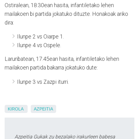
Ostiralean, 18:30ean hasita, infantiletako lehen
mailakoen bi partida jokatuko dituzte. Honakoak ariko
dira:
Ilunpe 2 vs Oiarpe 1.
Ilunpe 4 vs Ospele.
Larunbatean, 17:45ean hasita, infantiletako lehen
mailakoen partida bakarra jokatuko dute:
Ilunpe 3 vs Zazpi iturri.
KIROLA
AZPEITIA
Azpeitia Gukak zu bezalako irakurleen babesa