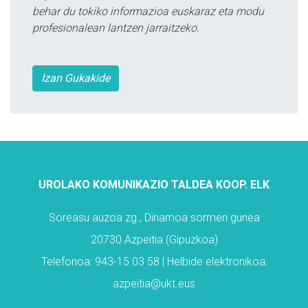
behar du tokiko informazioa euskaraz eta modu
profesionalean lantzen jarraitzeko.
Izan Gukakide
UROLAKO KOMUNIKAZIO TALDEA KOOP. ELK
Soreasu auzoa zg., Dinamoa sormen gunea
20730 Azpeitia (Gipuzkoa)
Telefonoa: 943-15 03 58 | Helbide elektronikoa:
azpeitia@ukt.eus