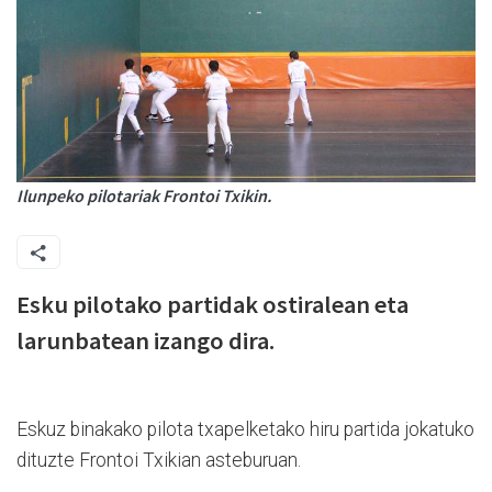
Ilunpeko pilotariak Frontoi Txikin.
Esku pilotako partidak ostiralean eta
larunbatean izango dira.
Eskuz binakako pilota txapelketako hiru partida jokatuko
dituzte Frontoi Txikian asteburuan.