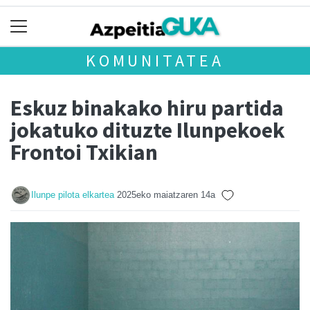
KOMUNITATEA
Eskuz binakako hiru partida
jokatuko dituzte Ilunpekoek
Frontoi Txikian
Ilunpe pilota elkartea
2025eko maiatzaren 14a