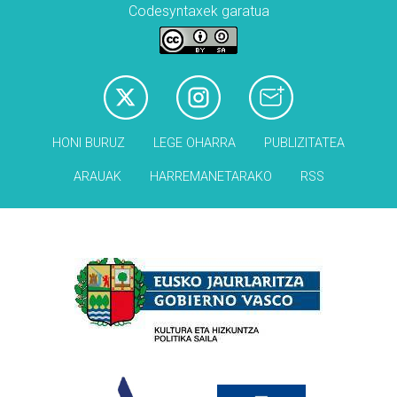
Codesyntaxek garatua
HONI BURUZ
LEGE OHARRA
PUBLIZITATEA
ARAUAK
HARREMANETARAKO
RSS
Babesleak