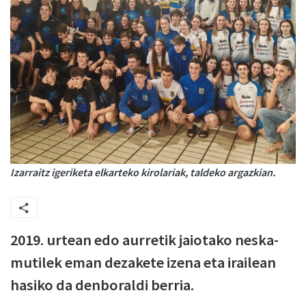
Izarraitz igeriketa elkarteko kirolariak, taldeko argazkian.
2019. urtean edo aurretik jaiotako neska-
mutilek eman dezakete izena eta irailean
hasiko da denboraldi berria.