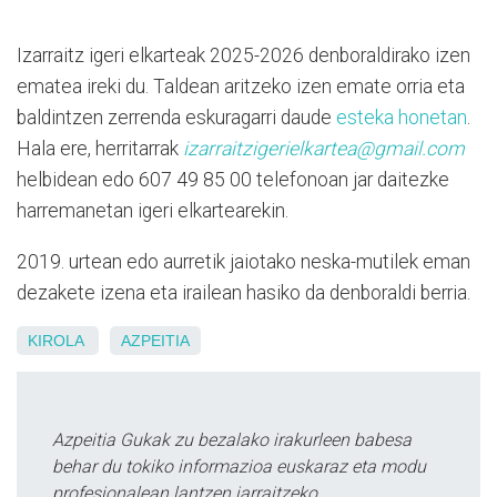
Izarraitz igeri elkarteak 2025-2026 denboraldirako izen
ematea ireki du. Taldean aritzeko izen emate orria eta
baldintzen zerrenda eskuragarri daude
esteka honetan
.
Hala ere, herritarrak
izarraitzigerielkartea@gmail.com
helbidean edo 607 49 85 00 telefonoan jar daitezke
harremanetan igeri elkartearekin.
2019. urtean edo aurretik jaiotako neska-mutilek eman
dezakete izena eta irailean hasiko da denboraldi berria.
KIROLA
AZPEITIA
Azpeitia Gukak zu bezalako irakurleen babesa
behar du tokiko informazioa euskaraz eta modu
profesionalean lantzen jarraitzeko.