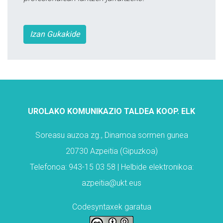
Izan Gukakide
UROLAKO KOMUNIKAZIO TALDEA KOOP. ELK
Soreasu auzoa zg., Dinamoa sormen gunea
20730 Azpeitia (Gipuzkoa)
Telefonoa: 943-15 03 58 | Helbide elektronikoa:
azpeitia@ukt.eus
Codesyntaxek garatua