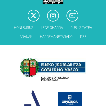
HONI BURUZ
LEGE OHARRA
PUBLIZITATEA
ARAUAK
HARREMANETARAKO
RSS
Babesleak