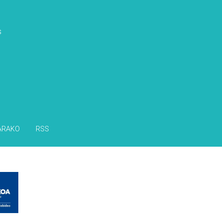
s
ARAKO
RSS