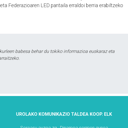
keta Federazioaren LED pantaila erraldoi berria erabiltzeko
kurleen babesa behar du tokiko informazioa euskaraz eta
rraitzeko.
UROLAKO KOMUNIKAZIO TALDEA KOOP. ELK
Soreasu auzoa zg., Dinamoa sormen gunea