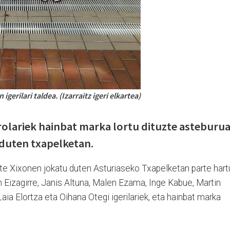
gerilari taldea. (Izarraitz igeri elkartea)
kirolariek hainbat marka lortu dituzte asteburu
 duten txapelketan.
te Xixonen jokatu duten Asturiaseko Txapelketan parte hart
en Eizagirre, Janis Altuna, Malen Ezama, Inge Kabue, Martin
aia Elortza eta Oihana Otegi igerilariek, eta hainbat marka