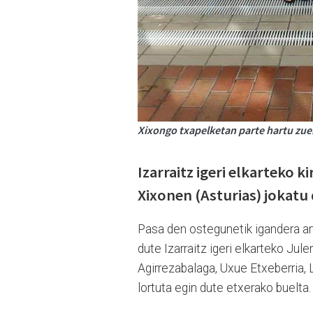
Xixongo txapelketan parte hartu zuen i
Izarraitz igeri elkarteko 
Xixonen (Asturias) jokatu
Pasa den ostegunetik igandera ar
dute Izarraitz igeri elkarteko Jul
Agirrezabalaga, Uxue Etxeberria, L
lortuta egin dute etxerako buelta.