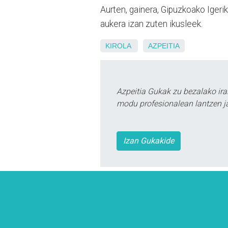
Aurten, gainera, Gipuzkoako Igeri
aukera izan zuten ikusleek.
KIROLA
AZPEITIA
Azpeitia Gukak zu bezalako ira
modu profesionalean lantzen ja
Izan Gukakide