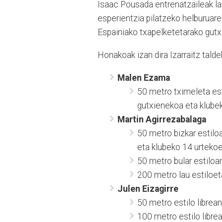
Isaac Pousada entrenatzaileak lagu
esperientzia pilatzeko helburuare
Espainiako txapelketetarako gutx
Honakoak izan dira Izarraitz tald
Malen Ezama
50 metro tximeleta es
gutxienekoa eta klubek
Martin Agirrezabalaga
50 metro bizkar estilo
eta klubeko 14 urtekoe
50 metro bular estiloa
200 metro lau estiloet
Julen Eizagirre
50 metro estilo librea
100 metro estilo libre