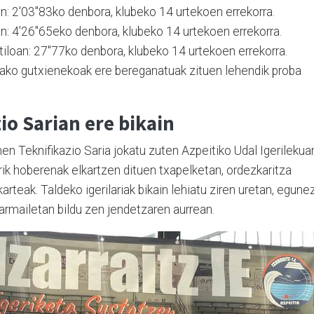
an: 2'03"83ko denbora, klubeko 14 urtekoen errekorra.
an: 4'26"65eko denbora, klubeko 14 urtekoen errekorra.
iloan: 27"77ko denbora, klubeko 14 urtekoen errekorra.
rako gutxienekoak ere bereganatuak zituen lehendik proba
io Sarian ere bikain
en Teknifikazio Saria jokatu zuten Azpeitiko Udal Igerilekua
irik hoberenak elkartzen dituen txapelketan, ordezkaritza
karteak. Taldeko igerilariak bikain lehiatu ziren uretan, egune
harmailetan bildu zen jendetzaren aurrean.