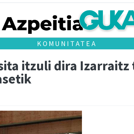
KOMUNITATEA
ta itzuli dira Izarraitz
asetik