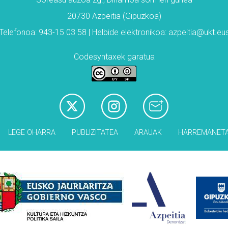
20730 Azpeitia (Gipuzkoa)
Telefonoa: 943-15 03 58 | Helbide elektronikoa: azpeitia@ukt.eu
Codesyntaxek garatua
LEGE OHARRA
PUBLIZITATEA
ARAUAK
HARREMANET
Babesleak