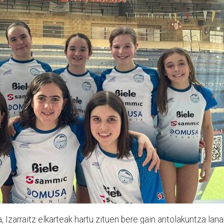
 Izarraitz elkarteak hartu zituen bere gain antolakuntza lana