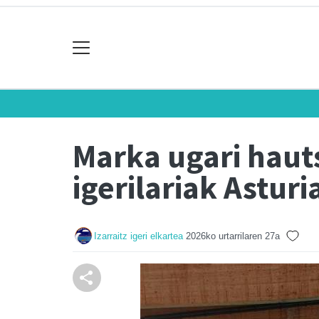
Marka ugari hautsi
igerilariak Asturi
Izarraitz igeri elkartea
2026ko urtarrilaren 27a