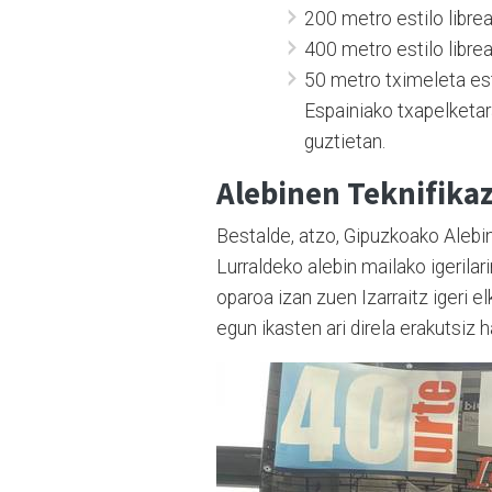
200 metro estilo libre
400 metro estilo libre
50 metro tximeleta est
Espainiako txapelketa
guztietan.
Alebinen Teknifikaz
Bestalde, atzo, Gipuzkoako Alebin
Lurraldeko alebin mailako igerilar
oparoa izan zuen Izarraitz igeri el
egun ikasten ari direla erakutsiz 