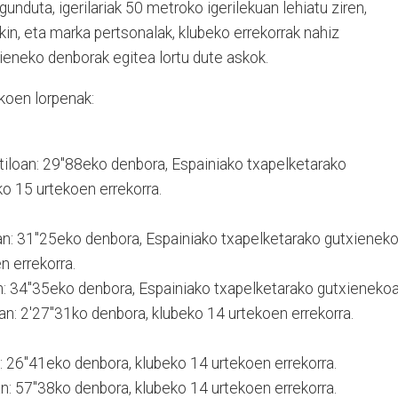
nduta, igerilariak 50 metroko igerilekuan lehiatu ziren,
kin, eta marka pertsonalak, klubeko errekorrak nahiz
ieneko denborak egitea lortu dute askok.
ekoen lorpenak:
tiloan: 29"88eko denbora, Espainiako txapelketarako
o 15 urtekoen errekorra.
an: 31"25eko denbora, Espainiako txapelketarako gutxienek
n errekorra.
n: 34"35eko denbora, Espainiako txapelketarako gutxienekoa
an: 2'27"31ko denbora, klubeko 14 urtekoen errekorra.
n: 26"41eko denbora, klubeko 14 urtekoen errekorra.
an: 57"38ko denbora, klubeko 14 urtekoen errekorra.