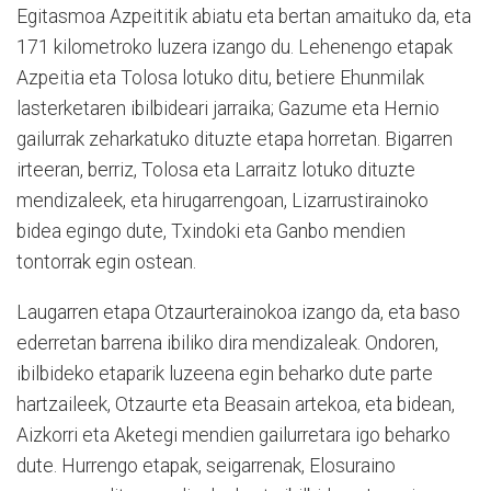
Egitasmoa Azpeititik abiatu eta bertan amaituko da, eta
171 kilometroko luzera izango du. Lehenengo etapak
Azpeitia eta Tolosa lotuko ditu, betiere Ehunmilak
lasterketaren ibilbideari jarraika; Gazume eta Hernio
gailurrak zeharkatuko dituzte etapa horretan. Bigarren
irteeran, berriz, Tolosa eta Larraitz lotuko dituzte
mendizaleek, eta hirugarrengoan, Lizarrustirainoko
bidea egingo dute, Txindoki eta Ganbo mendien
tontorrak egin ostean.
Laugarren etapa Otzaurterainokoa izango da, eta baso
ederretan barrena ibiliko dira mendizaleak. Ondoren,
ibilbideko etaparik luzeena egin beharko dute parte
hartzaileek, Otzaurte eta Beasain artekoa, eta bidean,
Aizkorri eta Aketegi mendien gailurretara igo beharko
dute. Hurrengo etapak, seigarrenak, Elosuraino