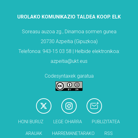
UROLAKO KOMUNIKAZIO TALDEA KOOP. ELK
Soreasu auzoa zg., Dinamoa sormen gunea
20730 Azpeitia (Gipuzkoa)
Telefonoa: 943-15 03 58 | Helbide elektronikoa:
azpeitia@ukt.eus
Codesyntaxek garatua
HONI BURUZ
LEGE OHARRA
PUBLIZITATEA
ARAUAK
HARREMANETARAKO
RSS