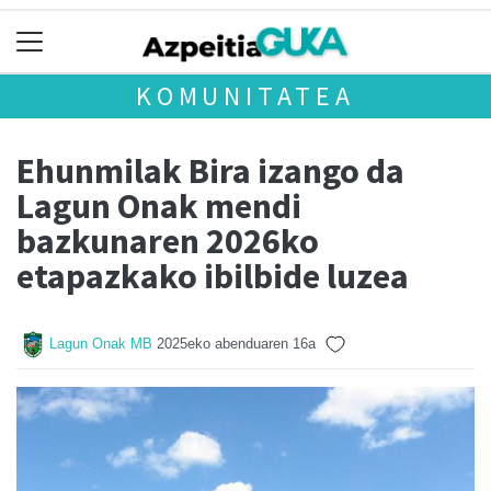
KOMUNITATEA
Ehunmilak Bira izango da
Lagun Onak mendi
bazkunaren 2026ko
etapazkako ibilbide luzea
Lagun Onak MB
2025eko abenduaren 16a