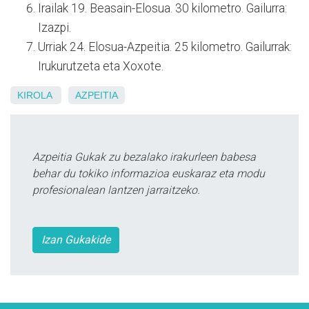
Irailak 19. Beasain-Elosua. 30 kilometro. Gailurra:
Izazpi.
Urriak 24. Elosua-Azpeitia. 25 kilometro. Gailurrak:
Irukurutzeta eta Xoxote.
KIROLA
AZPEITIA
Azpeitia Gukak zu bezalako irakurleen babesa
behar du tokiko informazioa euskaraz eta modu
profesionalean lantzen jarraitzeko.
Izan Gukakide