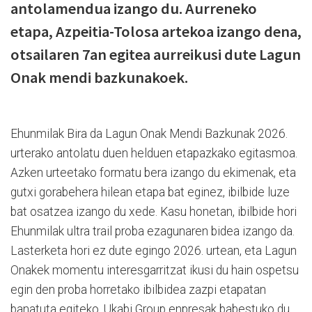
antolamendua izango du. Aurreneko
etapa, Azpeitia-Tolosa artekoa izango dena,
otsailaren 7an egitea aurreikusi dute Lagun
Onak mendi bazkunakoek.
Ehunmilak Bira da Lagun Onak Mendi Bazkunak 2026.
urterako antolatu duen helduen etapazkako egitasmoa.
Azken urteetako formatu bera izango du ekimenak, eta
gutxi gorabehera hilean etapa bat eginez, ibilbide luze
bat osatzea izango du xede. Kasu honetan, ibilbide hori
Ehunmilak ultra trail proba ezagunaren bidea izango da.
Lasterketa hori ez dute egingo 2026. urtean, eta Lagun
Onakek momentu interesgarritzat ikusi du hain ospetsu
egin den proba horretako ibilbidea zazpi etapatan
banatuta egiteko. Ukabi Group enpresak babestuko du