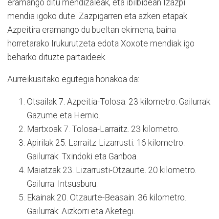
eramango ditu mendizaleak, eta ibilbidean Izazpi
mendia igoko dute. Zazpigarren eta azken etapak
Azpeitira eramango du bueltan ekimena, baina
horretarako Irukurutzeta edota Xoxote mendiak igo
beharko dituzte partaideek.
Aurreikusitako egutegia honakoa da:
Otsailak 7. Azpeitia-Tolosa. 23 kilometro. Gailurrak:
Gazume eta Hernio.
Martxoak 7. Tolosa-Larraitz. 23 kilometro.
Apirilak 25. Larraitz-Lizarrusti. 16 kilometro.
Gailurrak: Txindoki eta Ganboa.
Maiatzak 23. Lizarrusti-Otzaurte. 20 kilometro.
Gailurra: Intsusburu.
Ekainak 20. Otzaurte-Beasain. 36 kilometro.
Gailurrak: Aizkorri eta Aketegi.