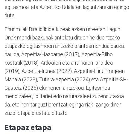
egitasmoa, eta Azpeitiko Udalaren laguntzarekin egingo
dute.
Ehunmilak Bira ibilbide luzeak azken urteetan Lagun
Onak mendi bazkunak antolatu dituen helduentzako
etapazko egitasmoen antzeko planteamendua dauka;
hau da, Azpeitia-Hazparne (2017), Azpeitia-Bilbo
kostatik (2018), Ardoaren eta arrainaren ibilbidea
(2019), Azpeitia-Iruñea (2022), Azpeitia-Hiru Erregeen
Mahaia (2023), Tutera-Azpeitia (2024) eta Azpeitia-3H-
Gasteiz (2025) ekimenen antzekoa. Egitasmoa
mendizaleei, ibiltariei edo naturazaleei zuzendutakoa
da, eta herritar guztiarentzat egingarriak izango diren
zazpi etapa prestatu dituzte.
Etapaz etapa