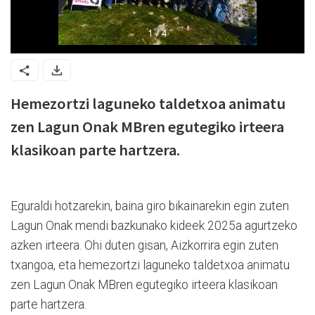
Hemezortzi laguneko taldetxoa animatu
zen Lagun Onak MBren egutegiko irteera
klasikoan parte hartzera.
Eguraldi hotzarekin, baina giro bikainarekin egin zuten
Lagun Onak mendi bazkunako kideek 2025a agurtzeko
azken irteera. Ohi duten gisan, Aizkorrira egin zuten
txangoa, eta hemezortzi laguneko taldetxoa animatu
zen Lagun Onak MBren egutegiko irteera klasikoan
parte hartzera.