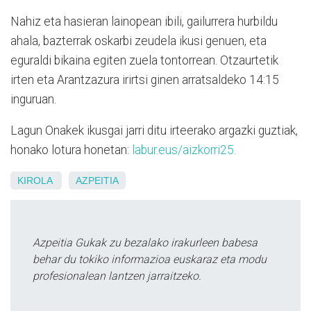
Nahiz eta hasieran lainopean ibili, gailurrera hurbildu
ahala, bazterrak oskarbi zeudela ikusi genuen, eta
eguraldi bikaina egiten zuela tontorrean. Otzaurtetik
irten eta Arantzazura irirtsi ginen arratsaldeko 14:15
inguruan.
Lagun Onakek ikusgai jarri ditu irteerako argazki guztiak,
honako lotura honetan:
labur.eus/aizkorri25.
KIROLA
AZPEITIA
Azpeitia Gukak zu bezalako irakurleen babesa
behar du tokiko informazioa euskaraz eta modu
profesionalean lantzen jarraitzeko.