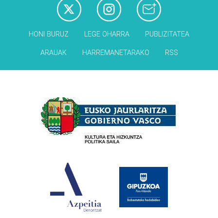
HONI BURUZ
LEGE OHARRA
PUBLIZITATEA
ARAUAK
HARREMANETARAKO
RSS
Babesleak