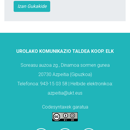
Izan Gukakide
UROLAKO KOMUNIKAZIO TALDEA KOOP. ELK
Soreasu auzoa zg., Dinamoa sormen gunea
20730 Azpeitia (Gipuzkoa)
Telefonoa: 943-15 03 58 | Helbide elektronikoa:
azpeitia@ukt.eus
Codesyntaxek garatua