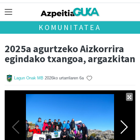
KOMUNITATEA
2025a agurtzeko Aizkorrira
egindako txangoa, argazkitan
Lagun Onak MB
2026ko urtarrilaren 6a