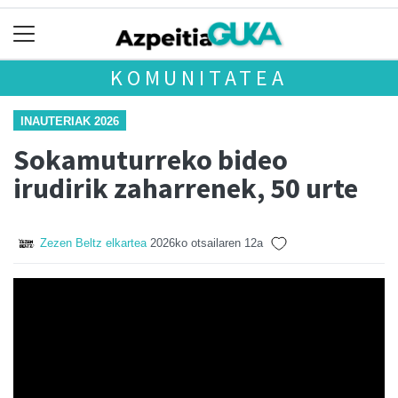
KOMUNITATEA
INAUTERIAK 2026
Sokamuturreko bideo
irudirik zaharrenek, 50 urte
Zezen Beltz elkartea
2026ko otsailaren 12a