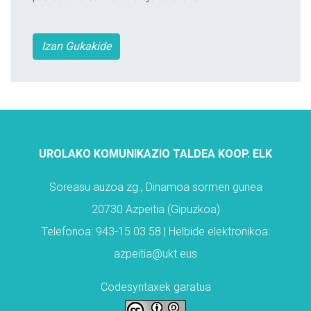
Izan Gukakide
UROLAKO KOMUNIKAZIO TALDEA KOOP. ELK
Soreasu auzoa zg., Dinamoa sormen gunea
20730 Azpeitia (Gipuzkoa)
Telefonoa: 943-15 03 58 | Helbide elektronikoa:
azpeitia@ukt.eus
Codesyntaxek garatua