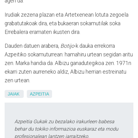
ageri da.
Irudiak zezena plazan eta Artetxenean lotuta zegoela
grabatutakoak dira, eta bukaeran sokamutilak soka
Errebalera eramaten ikusten dira.
Dauden datuen arabera,
Botijo
-k dauka errekorra
Azpeitiko sokamuturrean: hamahiru urtean segidan aritu
zen. Marka handia da. Albizu ganadutegikoa zen. 1971n
ekarri zuten aurreneko aldiz, Albizu herrian estreinatu
zen urtean.
JAIAK
AZPEITIA
Azpeitia Gukak zu bezalako irakurleen babesa
behar du tokiko informazioa euskaraz eta modu
profesionalean lantzen jarraitzeko.