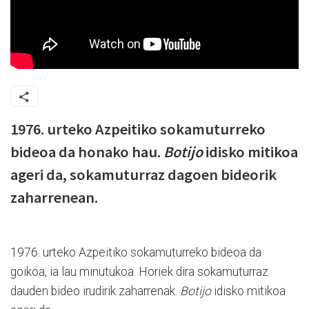
1976. urteko Azpeitiko sokamuturreko
bideoa da honako hau.
Botijo
idisko mitikoa
ageri da, sokamuturraz dagoen bideorik
zaharrenean.
1976. urteko Azpeitiko sokamuturreko bideoa da
goikoa, ia lau minutukoa. Horiek dira sokamuturraz
dauden bideo irudirik zaharrenak.
Botijo
idisko mitikoa