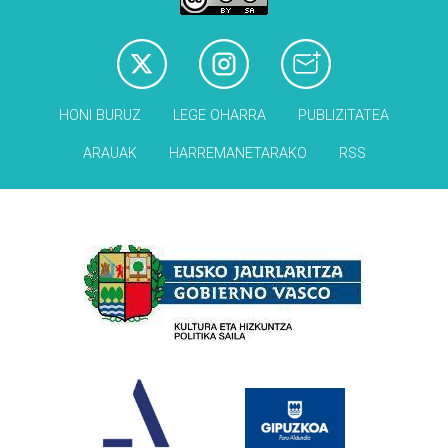
HONI BURUZ
LEGE OHARRA
PUBLIZITATEA
ARAUAK
HARREMANETARAKO
RSS
Babesleak