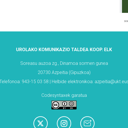
»
UROLAKO KOMUNIKAZIO TALDEA KOOP. ELK
Soreasu auzoa zg., Dinamoa sormen gunea
20730 Azpeitia (Gipuzkoa)
Telefonoa: 943-15 03 58 | Helbide elektronikoa: azpeitia@ukt.eu
Codesyntaxek garatua