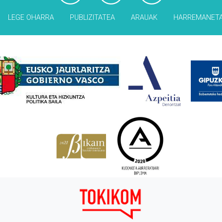
LEGE OHARRA
PUBLIZITATEA
ARAUAK
HARREMANET
Babesleak