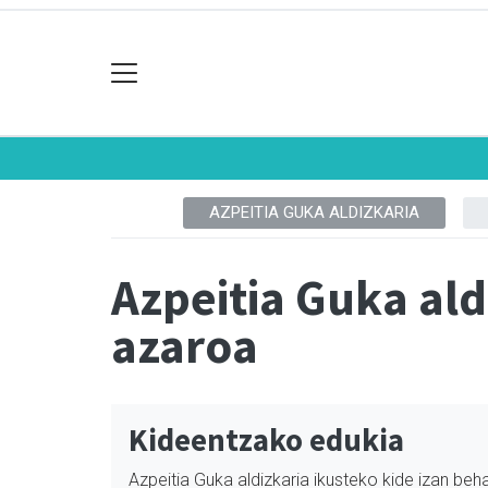
AZPEITIA GUKA ALDIZKARIA
Azpeitia Guka al
azaroa
Kideentzako edukia
Azpeitia Guka aldizkaria ikusteko kide izan beha