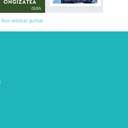
»
Ikusi aldizkari guztiak
s