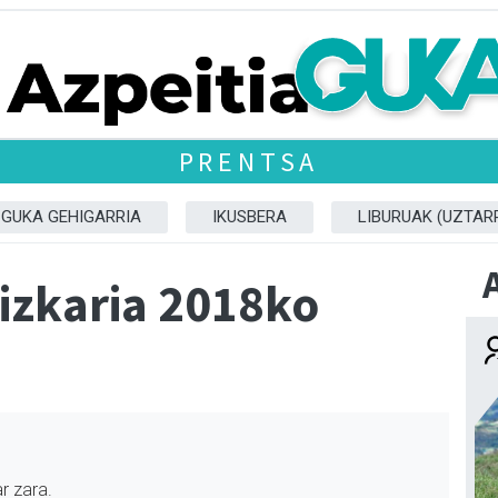
PRENTSA
GUKA GEHIGARRIA
IKUSBERA
LIBURUAK (UZTARR
dizkaria 2018ko
r zara.