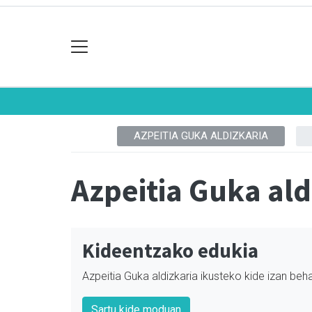
AZPEITIA GUKA ALDIZKARIA
Azpeitia Guka ald
Kideentzako edukia
Azpeitia Guka aldizkaria ikusteko kide izan beha
Sartu kide moduan