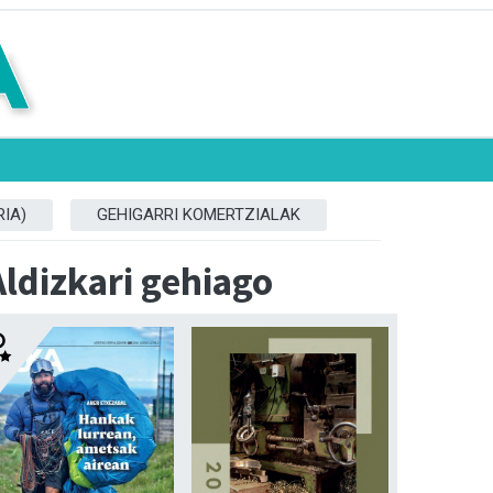
IA)
GEHIGARRI KOMERTZIALAK
Aldizkari gehiago