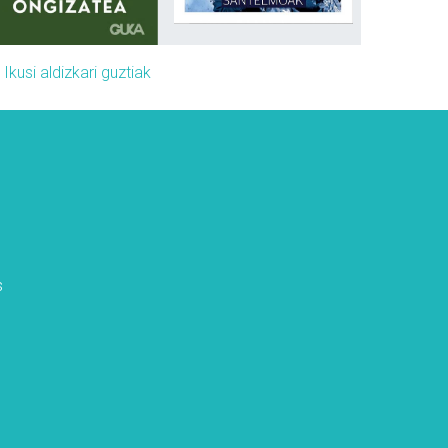
»
Ikusi aldizkari guztiak
s