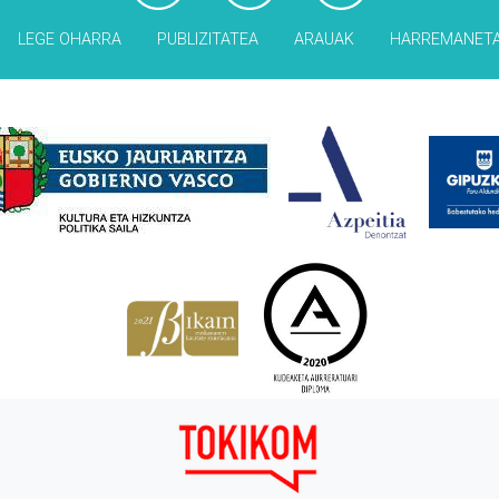
LEGE OHARRA
PUBLIZITATEA
ARAUAK
HARREMANET
Babesleak