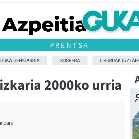
PRENTSA
GUKA GEHIGARRIA
IKUSBERA
LIBURUAK (UZTARR
izkaria 2000ko urria
r zara.