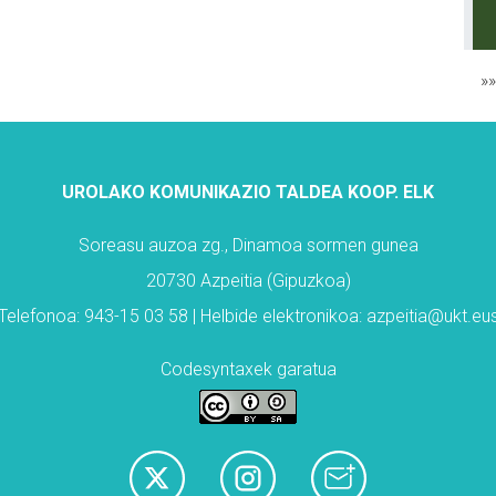
»
UROLAKO KOMUNIKAZIO TALDEA KOOP. ELK
Soreasu auzoa zg., Dinamoa sormen gunea
20730 Azpeitia (Gipuzkoa)
Telefonoa: 943-15 03 58 | Helbide elektronikoa: azpeitia@ukt.eu
Codesyntaxek garatua