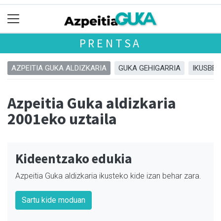
PRENTSA
AZPEITIA GUKA ALDIZKARIA
GUKA GEHIGARRIA
IKUSBE
Azpeitia Guka aldizkaria
2001eko uztaila
Kideentzako edukia
Azpeitia Guka aldizkaria ikusteko kide izan behar zara.
Sartu kide moduan