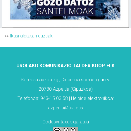
»»
Ikusi aldizkari guztiak
UROLAKO KOMUNIKAZIO TALDEA KOOP. ELK
Soreasu auzoa zg., Dinamoa sormen gunea
20730 Azpeitia (Gipuzkoa)
Telefonoa: 943-15 03 58 | Helbide elektronikoa:
azpeitia@ukt.eus
Codesyntaxek garatua