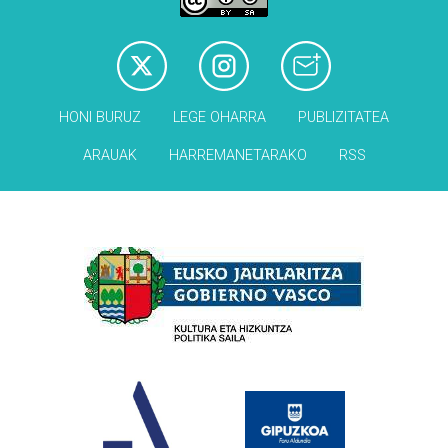
HONI BURUZ
LEGE OHARRA
PUBLIZITATEA
ARAUAK
HARREMANETARAKO
RSS
Babesleak