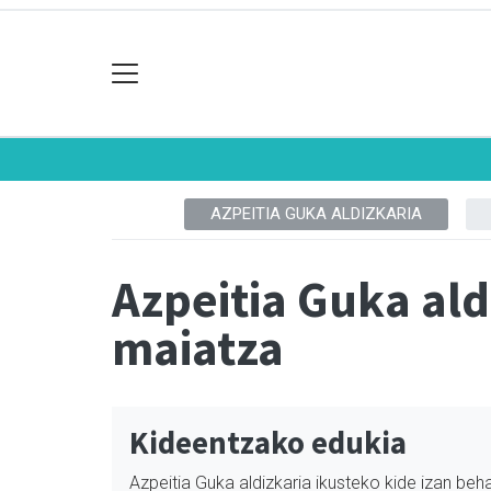
AZPEITIA GUKA ALDIZKARIA
Azpeitia Guka al
maiatza
Kideentzako edukia
Azpeitia Guka aldizkaria ikusteko kide izan beha