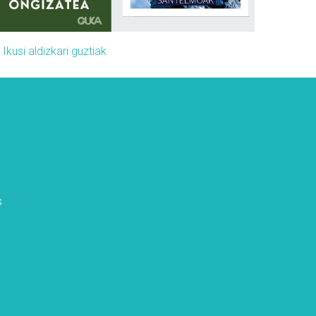
»
Ikusi aldizkari guztiak
s