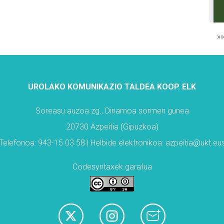
»
UROLAKO KOMUNIKAZIO TALDEA KOOP. ELK
Soreasu auzoa zg., Dinamoa sormen gunea
20730 Azpeitia (Gipuzkoa)
Telefonoa: 943-15 03 58 | Helbide elektronikoa: azpeitia@ukt.eu
Codesyntaxek garatua