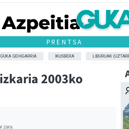
PRENTSA
GUKA GEHIGARRIA
IKUSBERA
LIBURUAK (UZTARR
dizkaria 2003ko
r zara.