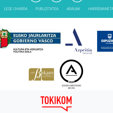
LEGE OHARRA
PUBLIZITATEA
ARAUAK
HARREMANET
Babesleak