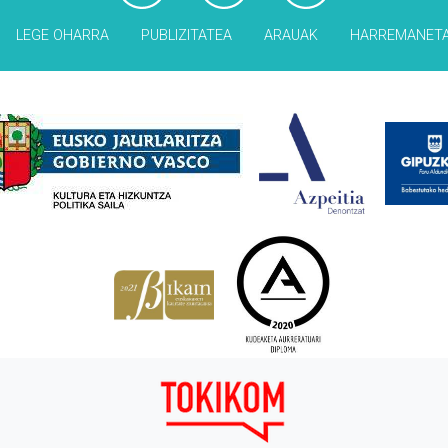
LEGE OHARRA
PUBLIZITATEA
ARAUAK
HARREMANET
Babesleak