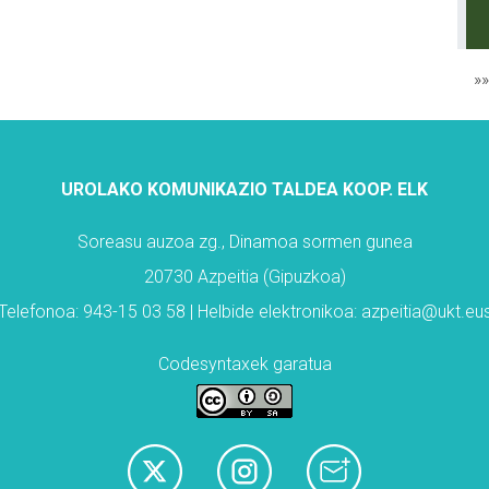
»
UROLAKO KOMUNIKAZIO TALDEA KOOP. ELK
Soreasu auzoa zg., Dinamoa sormen gunea
20730 Azpeitia (Gipuzkoa)
Telefonoa: 943-15 03 58 | Helbide elektronikoa: azpeitia@ukt.eu
Codesyntaxek garatua