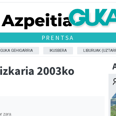
PRENTSA
GUKA GEHIGARRIA
IKUSBERA
LIBURUAK (UZTARR
dizkaria 2003ko
r zara.