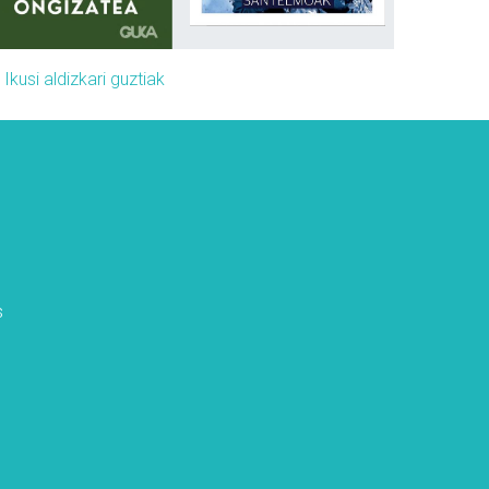
»
Ikusi aldizkari guztiak
s