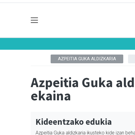
AZPEITIA GUKA ALDIZKARIA
Azpeitia Guka al
ekaina
Kideentzako edukia
Azpeitia Guka aldizkaria ikusteko kide izan beha