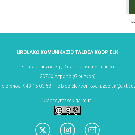
»
UROLAKO KOMUNIKAZIO TALDEA KOOP. ELK
Soreasu auzoa zg., Dinamoa sormen gunea
20730 Azpeitia (Gipuzkoa)
Telefonoa: 943-15 03 58 | Helbide elektronikoa: azpeitia@ukt.eu
Codesyntaxek garatua