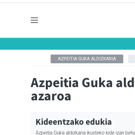
AZPEITIA GUKA ALDIZKARIA
Azpeitia Guka al
azaroa
Kideentzako edukia
Azpeitia Guka aldizkaria ikusteko kide izan beha