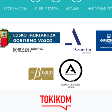
LEGE OHARRA
PUBLIZITATEA
ARAUAK
HARREMANET
Babesleak