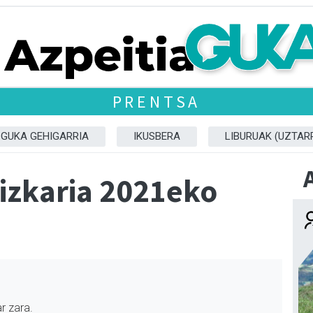
PRENTSA
GUKA GEHIGARRIA
IKUSBERA
LIBURUAK (UZTARR
dizkaria 2021eko
r zara.