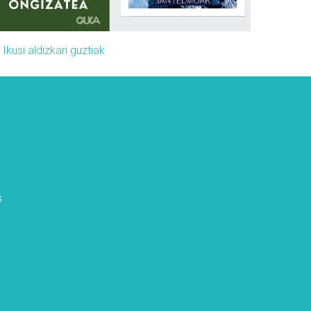
»
Ikusi aldizkari guztiak
s