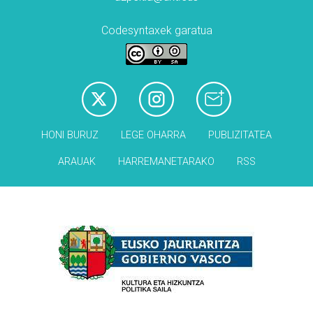
Codesyntaxek garatua
HONI BURUZ
LEGE OHARRA
PUBLIZITATEA
ARAUAK
HARREMANETARAKO
RSS
Babesleak