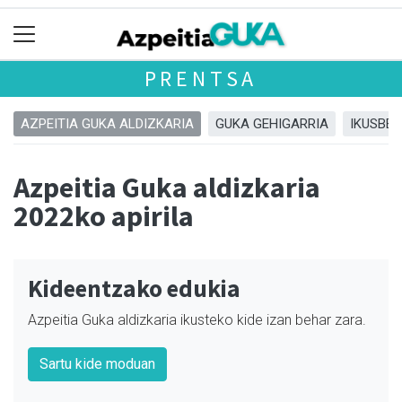
PRENTSA
AZPEITIA GUKA ALDIZKARIA
GUKA GEHIGARRIA
IKUSBE
Azpeitia Guka aldizkaria
2022ko apirila
Kideentzako edukia
Azpeitia Guka aldizkaria ikusteko kide izan behar zara.
Sartu kide moduan