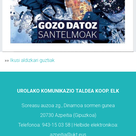
»»
Ikusi aldizkari guztiak
UROLAKO KOMUNIKAZIO TALDEA KOOP. ELK
Soreasu auzoa zg., Dinamoa sormen gunea
20730 Azpeitia (Gipuzkoa)
Telefonoa: 943-15 03 58 | Helbide elektronikoa:
azpeitia@ukt.eus