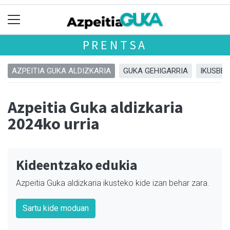
PRENTSA
AZPEITIA GUKA ALDIZKARIA
GUKA GEHIGARRIA
IKUSBE
Azpeitia Guka aldizkaria
2024ko urria
Kideentzako edukia
Azpeitia Guka aldizkaria ikusteko kide izan behar zara.
Sartu kide moduan