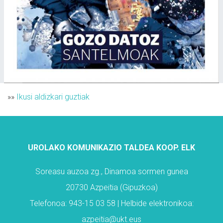
»»
Ikusi aldizkari guztiak
UROLAKO KOMUNIKAZIO TALDEA KOOP. ELK
Soreasu auzoa zg., Dinamoa sormen gunea
20730 Azpeitia (Gipuzkoa)
Telefonoa: 943-15 03 58 | Helbide elektronikoa:
azpeitia@ukt.eus