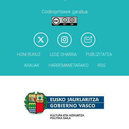
Codesyntaxek garatua
HONI BURUZ
LEGE OHARRA
PUBLIZITATEA
ARAUAK
HARREMANETARAKO
RSS
Babesleak