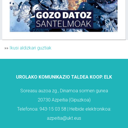
»»
Ikusi aldizkari guztiak
UROLAKO KOMUNIKAZIO TALDEA KOOP. ELK
Soreasu auzoa zg., Dinamoa sormen gunea
20730 Azpeitia (Gipuzkoa)
Telefonoa: 943-15 03 58 | Helbide elektronikoa:
azpeitia@ukt.eus