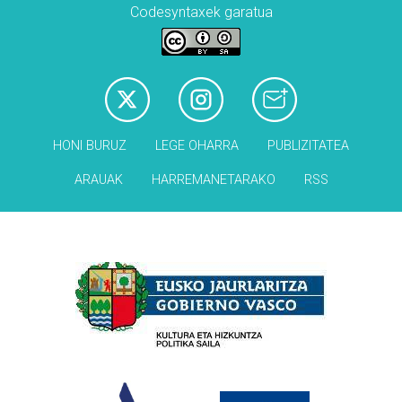
Codesyntaxek garatua
HONI BURUZ
LEGE OHARRA
PUBLIZITATEA
ARAUAK
HARREMANETARAKO
RSS
Babesleak