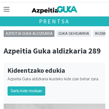
PRENTSA
AZPEITIA GUKA ALDIZKARIA
GUKA GEHIGARRIA
IKUSBE
Azpeitia Guka aldizkaria 289
Kideentzako edukia
Azpeitia Guka aldizkaria ikusteko kide izan behar zara.
Sartu kide moduan