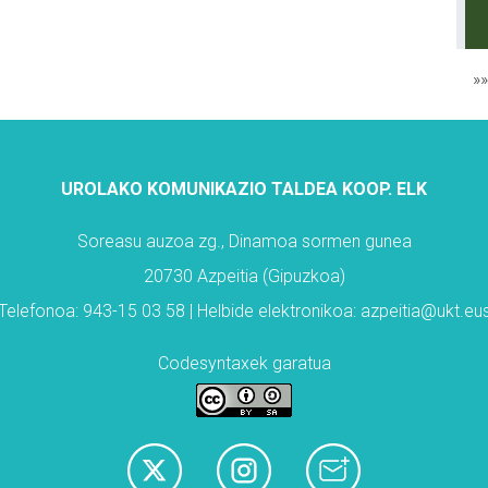
»
UROLAKO KOMUNIKAZIO TALDEA KOOP. ELK
Soreasu auzoa zg., Dinamoa sormen gunea
20730 Azpeitia (Gipuzkoa)
Telefonoa: 943-15 03 58 | Helbide elektronikoa: azpeitia@ukt.eu
Codesyntaxek garatua