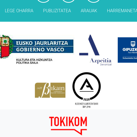
LEGE OHARRA
PUBLIZITATEA
ARAUAK
HARREMANET
Babesleak