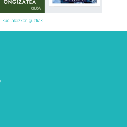
»
Ikusi aldizkari guztiak
s