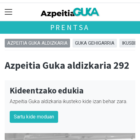
PRENTSA
AZPEITIA GUKA ALDIZKARIA
GUKA GEHIGARRIA
IKUSBE
Azpeitia Guka aldizkaria 292
Kideentzako edukia
Azpeitia Guka aldizkaria ikusteko kide izan behar zara.
Sartu kide moduan