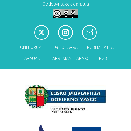
Codesyntaxek garatua
HONI BURUZ
LEGE OHARRA
PUBLIZITATEA
ARAUAK
HARREMANETARAKO
RSS
Babesleak