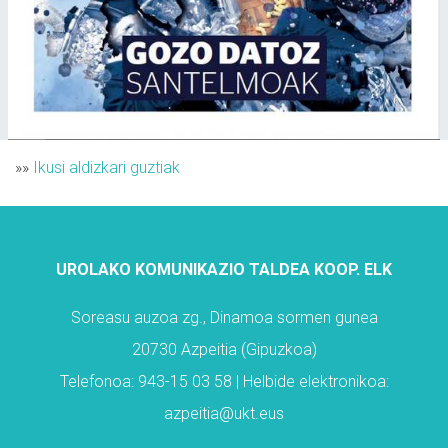
»»
Ikusi aldizkari guztiak
UROLAKO KOMUNIKAZIO TALDEA KOOP. ELK
Soreasu auzoa zg., Dinamoa sormen gunea
20730 Azpeitia (Gipuzkoa)
Telefonoa: 943-15 03 58 | Helbide elektronikoa:
azpeitia@ukt.eus