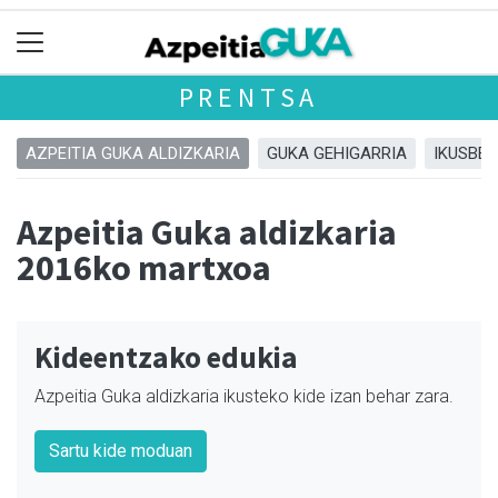
PRENTSA
AZPEITIA GUKA ALDIZKARIA
GUKA GEHIGARRIA
IKUSBE
Azpeitia Guka aldizkaria
2016ko martxoa
Kideentzako edukia
Azpeitia Guka aldizkaria ikusteko kide izan behar zara.
Sartu kide moduan