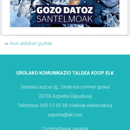
»»
Ikusi aldizkari guztiak
UROLAKO KOMUNIKAZIO TALDEA KOOP. ELK
Soreasu auzoa zg., Dinamoa sormen gunea
20730 Azpeitia (Gipuzkoa)
Telefonoa: 943-15 03 58 | Helbide elektronikoa:
azpeitia@ukt.eus
Codesyntaxek garatua