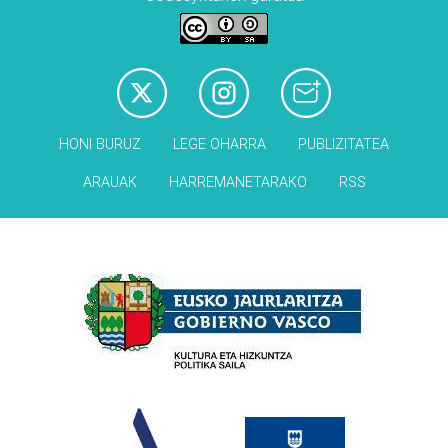
HONI BURUZ
LEGE OHARRA
PUBLIZITATEA
ARAUAK
HARREMANETARAKO
RSS
Babesleak