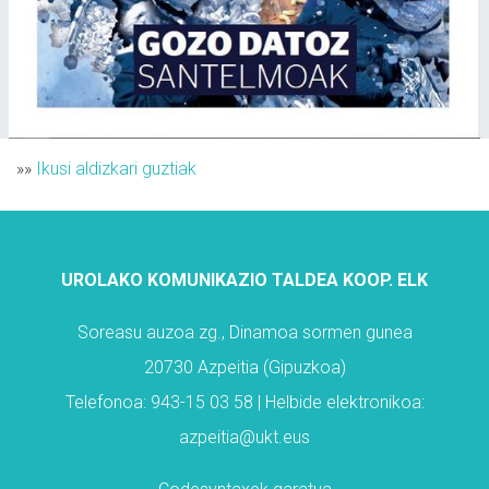
»»
Ikusi aldizkari guztiak
UROLAKO KOMUNIKAZIO TALDEA KOOP. ELK
Soreasu auzoa zg., Dinamoa sormen gunea
20730 Azpeitia (Gipuzkoa)
Telefonoa: 943-15 03 58 | Helbide elektronikoa:
azpeitia@ukt.eus