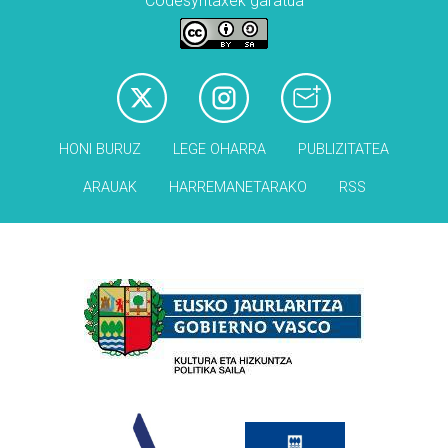
Codesyntaxek garatua
HONI BURUZ
LEGE OHARRA
PUBLIZITATEA
ARAUAK
HARREMANETARAKO
RSS
Babesleak