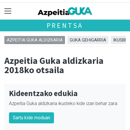
PRENTSA
AZPEITIA GUKA ALDIZKARIA
GUKA GEHIGARRIA
IKUSBE
Azpeitia Guka aldizkaria
2018ko otsaila
Kideentzako edukia
Azpeitia Guka aldizkaria ikusteko kide izan behar zara.
Sartu kide moduan