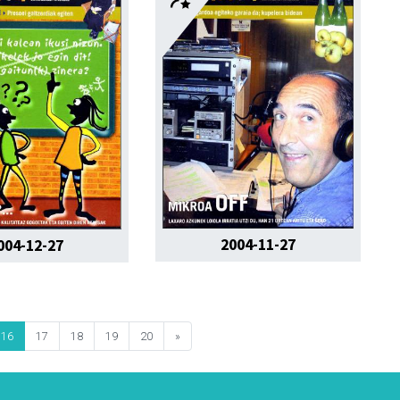
2004-11-27
004-12-27
16
17
18
19
20
»