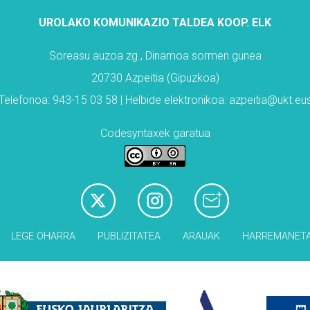
UROLAKO KOMUNIKAZIO TALDEA KOOP. ELK
Soreasu auzoa zg., Dinamoa sormen gunea
20730 Azpeitia (Gipuzkoa)
Telefonoa: 943-15 03 58 | Helbide elektronikoa: azpeitia@ukt.eu
Codesyntaxek garatua
LEGE OHARRA
PUBLIZITATEA
ARAUAK
HARREMANET
Babesleak