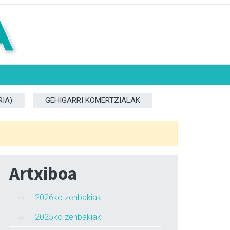
IA)
GEHIGARRI KOMERTZIALAK
Artxiboa
2026ko zenbakiak
2025ko zenbakiak