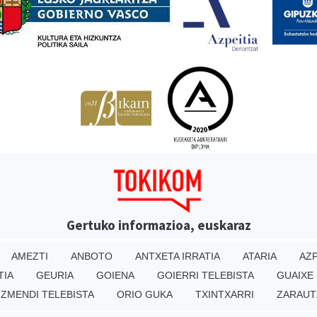
Gertuko informazioa, euskaraz
AMEZTI
ANBOTO
ANTXETA IRRATIA
ATARIA
AZP
TIA
GEURIA
GOIENA
GOIERRI TELEBISTA
GUAIXE
IZMENDI TELEBISTA
ORIO GUKA
TXINTXARRI
ZARAUT