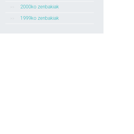
2000ko zenbakiak
1999ko zenbakiak