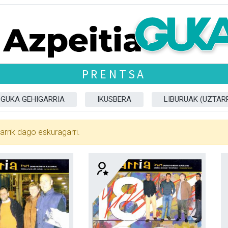
PRENTSA
GUKA GEHIGARRIA
IKUSBERA
LIBURUAK (UZTARR
arrik dago eskuragarri.