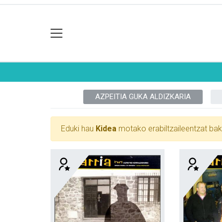
AZPEITIA GUKA ALDIZKARIA
Eduki hau
Kidea
motako erabiltzaileentzat bak