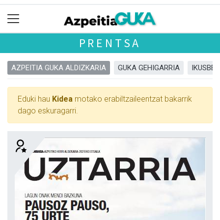
PRENTSA
AZPEITIA GUKA ALDIZKARIA
GUKA GEHIGARRIA
IKUSBE
Eduki hau
Kidea
motako erabiltzaileentzat bakarrik
dago eskuragarri.