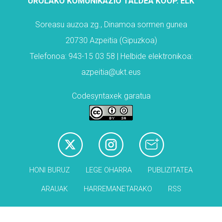
UROLAKO KOMUNIKAZIO TALDEA KOOP. ELK
Soreasu auzoa zg., Dinamoa sormen gunea
20730 Azpeitia (Gipuzkoa)
Telefonoa: 943-15 03 58 | Helbide elektronikoa:
azpeitia@ukt.eus
Codesyntaxek garatua
HONI BURUZ
LEGE OHARRA
PUBLIZITATEA
ARAUAK
HARREMANETARAKO
RSS
Babesleak