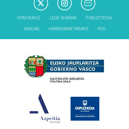
HONI BURUZ
LEGE OHARRA
PUBLIZITATEA
ARAUAK
HARREMANETARAKO
RSS
Babesleak