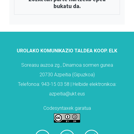
bukatu da.
UROLAKO KOMUNIKAZIO TALDEA KOOP. ELK
Soreasu auzoa zg., Dinamoa sormen gunea
20730 Azpeitia (Gipuzkoa)
Telefonoa: 943-15 03 58 | Helbide elektronikoa:
azpeitia@ukt.eus
Codesyntaxek garatua