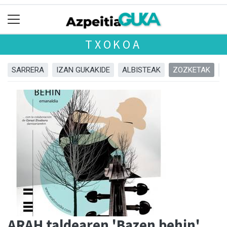
TXOKOA
SARRERA
IZAN GUKAKIDE
ALBISTEAK
ZOZKETAK
ARAH taldearen 'Bazen behin'