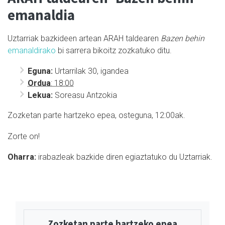
emanaldia
Uztarriak bazkideen artean ARAH taldearen
Bazen behin
emanaldirako
bi sarrera bikoitz zozkatuko ditu.
Eguna:
Urtarrilak 30, igandea
Ordua
: 18:00
Lekua:
Soreasu Antzokia
Zozketan parte hartzeko epea, osteguna, 12:00ak.
Zorte on!
Oharra:
i
rabazleak bazkide diren egiaztatuko du Uztarriak.
Zozketan parte hartzeko epea