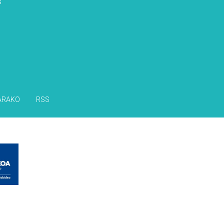
s
ARAKO
RSS