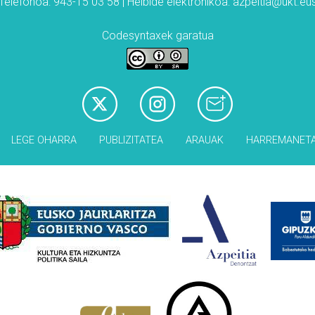
Telefonoa: 943-15 03 58 | Helbide elektronikoa: azpeitia@ukt.eu
Codesyntaxek garatua
LEGE OHARRA
PUBLIZITATEA
ARAUAK
HARREMANET
Babesleak