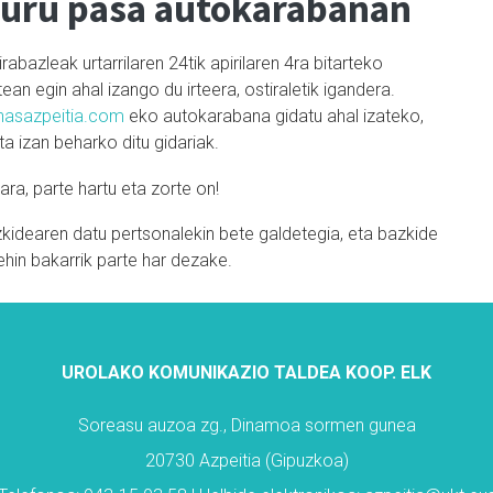
uru pasa autokarabanan
rabazleak urtarrilaren 24tik apirilaren 4ra bitarteko
ean egin ahal izango du irteera, ostiraletik igandera.
nasazpeitia.com
eko autokarabana gidatu ahal izateko,
ta izan beharko ditu gidariak.
ra, parte hartu eta zorte on!
idearen datu pertsonalekin bete galdetegia, eta bazkide
hin bakarrik parte har dezake.
UROLAKO KOMUNIKAZIO TALDEA KOOP. ELK
Soreasu auzoa zg., Dinamoa sormen gunea
20730 Azpeitia (Gipuzkoa)