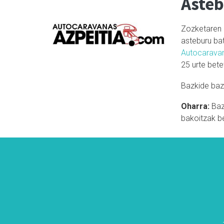
Asteb
Zozketaren i
asteburu bat
Autocarava
25 urte bete
Bazkide baza
Oharra:
Bazk
bakoitzak be