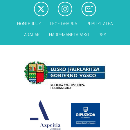
HONI BURUZ
LEGE OHARRA
PUBLIZITATEA
ARAUAK
HARREMANETARAKO
RSS
Babesleak