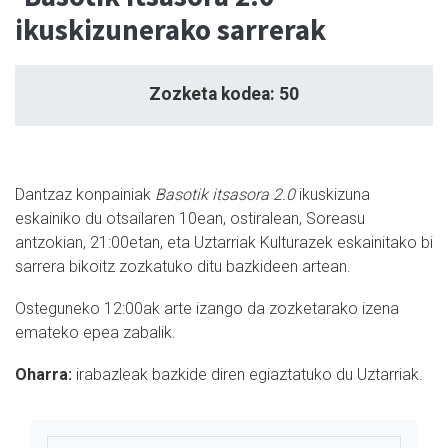
ikuskizunerako sarrerak
Zozketa kodea: 50
Dantzaz konpainiak
Basotik itsasora 2.0
ikuskizuna
eskainiko du otsailaren 10ean, ostiralean, Soreasu
antzokian, 21:00etan, eta Uztarriak Kulturazek eskainitako bi
sarrera bikoitz zozkatuko ditu bazkideen artean.
Osteguneko 12:00ak arte izango da zozketarako izena
emateko epea zabalik.
Oharra:
irabazleak bazkide diren egiaztatuko du Uztarriak.