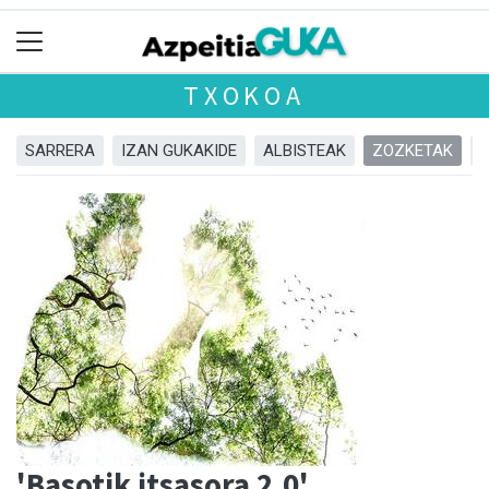
TXOKOA
SARRERA
IZAN GUKAKIDE
ALBISTEAK
ZOZKETAK
'Basotik itsasora 2.0'