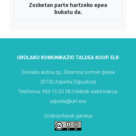
Zozketan parte hartzeko epea
bukatu da.
UROLAKO KOMUNIKAZIO TALDEA KOOP. ELK
Soreasu auzoa zg., Dinamoa sormen gunea
20730 Azpeitia (Gipuzkoa)
Telefonoa: 943-15 03 58 | Helbide elektronikoa:
azpeitia@ukt.eus
Codesyntaxek garatua