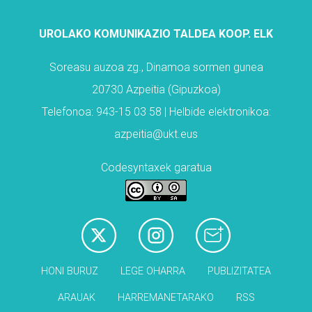
UROLAKO KOMUNIKAZIO TALDEA KOOP. ELK
Soreasu auzoa zg., Dinamoa sormen gunea
20730 Azpeitia (Gipuzkoa)
Telefonoa: 943-15 03 58 | Helbide elektronikoa:
azpeitia@ukt.eus
Codesyntaxek garatua
HONI BURUZ
LEGE OHARRA
PUBLIZITATEA
ARAUAK
HARREMANETARAKO
RSS