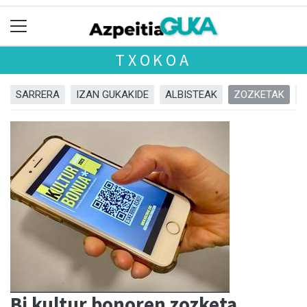
TXOKOA
SARRERA
IZAN GUKAKIDE
ALBISTEAK
ZOZKETAK
Bi kultur bonoren zozketa