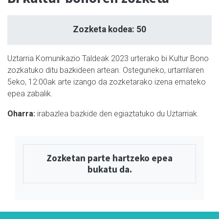
Zozketa kodea: 50
Uztarria Komunikazio Taldeak 2023 urterako bi Kultur Bono
zozkatuko ditu bazkideen artean. Osteguneko, urtarrilaren
5eko, 12:00ak arte izango da zozketarako izena emateko
epea zabalik.
Oharra:
i
rabazlea bazkide den egiaztatuko du Uztarriak.
Zozketan parte hartzeko epea
bukatu da.