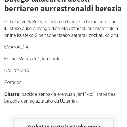
berriaren aurrestrenaldi berezia
Gutxi batzuek Bulego taldearen bideoklip berria primizian
ikusteko aukera izango dute eta Uztarriak aurrestreinaldia
online ikusteko 2 pertsonentzako sarrerak zozkatuko ditu.
EMANALDIA
Eguna: Maiatzak 1, larunbata
Ordua: 22:15
Zorte on!
Oharra:
bazkide zenbakia eremuan, jarri "
xxx
". Irabazlea
bazkide den egiaztatuko du Uztarriak.
Zozketan parte hartzeko epea