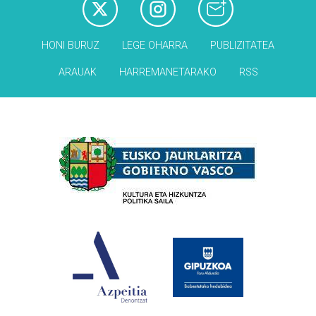
HONI BURUZ
LEGE OHARRA
PUBLIZITATEA
ARAUAK
HARREMANETARAKO
RSS
Babesleak