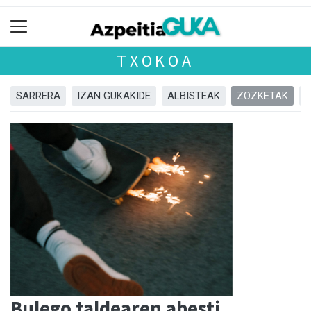
TXOKOA
SARRERA
IZAN GUKAKIDE
ALBISTEAK
ZOZKETAK
Bulego taldearen abesti