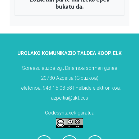
bukatu da.
UROLAKO KOMUNIKAZIO TALDEA KOOP. ELK
Soreasu auzoa zg., Dinamoa sormen gunea
20730 Azpeitia (Gipuzkoa)
Telefonoa: 943-15 03 58 | Helbide elektronikoa:
azpeitia@ukt.eus
Codesyntaxek garatua