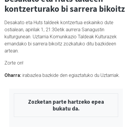
kontzerturako bi sarrera bikoitz
Desakato eta Huts taldeek kontzertua eskainiko dute
ostialean, apirilak 1, 21:30etik aurrera Sanagustin
kulturgunean. Uztarria Komunikazio Taldeak Kulturazek
emandako bi sarrera bikoitz zozkatuko ditu bazkideen
artean.
Zorte on!
Oharra:
irabazlea bazkide den egiaztatuko du Uztarriak.
Zozketan parte hartzeko epea
bukatu da.