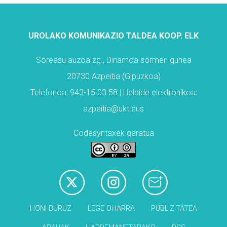
UROLAKO KOMUNIKAZIO TALDEA KOOP. ELK
Soreasu auzoa zg., Dinamoa sormen gunea
20730 Azpeitia (Gipuzkoa)
Telefonoa: 943-15 03 58 | Helbide elektronikoa:
azpeitia@ukt.eus
Codesyntaxek garatua
HONI BURUZ
LEGE OHARRA
PUBLIZITATEA