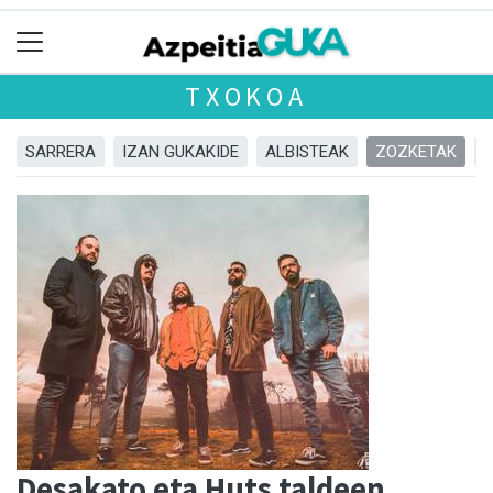
TXOKOA
SARRERA
IZAN GUKAKIDE
ALBISTEAK
ZOZKETAK
Desakato eta Huts taldeen