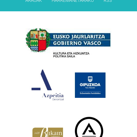
ARAUAK
HARREMANETARAKO
RSS
Babesleak