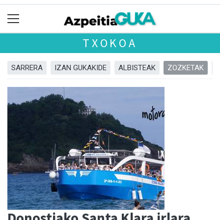
TXOKOA
SARRERA
IZAN GUKAKIDE
ALBISTEAK
ZOZKETAK
Donostiako Santa Klara irlara