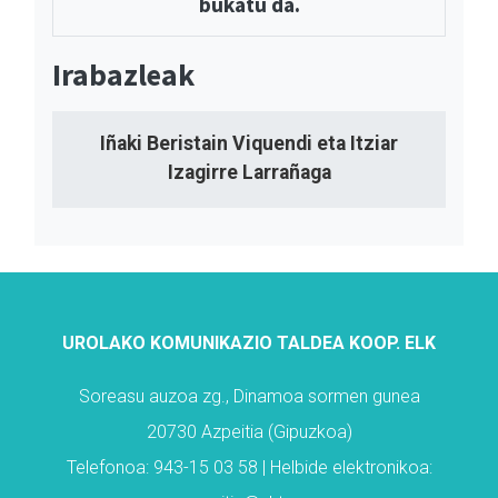
bukatu da.
Irabazleak
Iñaki Beristain Viquendi eta Itziar
Izagirre Larrañaga
UROLAKO KOMUNIKAZIO TALDEA KOOP. ELK
Soreasu auzoa zg., Dinamoa sormen gunea
20730 Azpeitia (Gipuzkoa)
Telefonoa: 943-15 03 58 | Helbide elektronikoa: