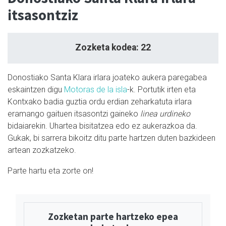
itsasontziz
Zozketa kodea: 22
Donostiako Santa Klara irlara joateko aukera paregabea
eskaintzen digu
Motoras de la isla
-k. Portutik irten eta
Kontxako badia guztia ordu erdian zeharkatuta irlara
eramango gaituen itsasontzi gaineko
linea urdineko
bidaiarekin. Uhartea bisitatzea edo ez aukerazkoa da.
Gukak, bi sarrera bikoitz ditu parte hartzen duten bazkideen
artean zozkatzeko.
Parte hartu eta zorte on!
Zozketan parte hartzeko epea